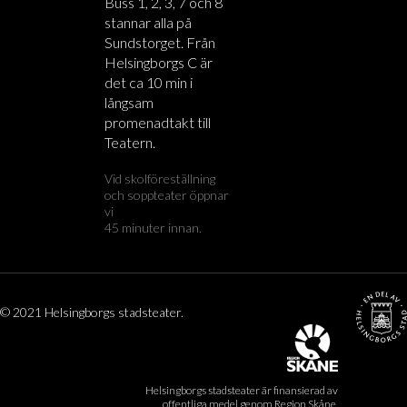
Buss 1, 2, 3, 7 och 8
stannar alla på
Sundstorget. Från
Helsingborgs C är
det ca 10 min i
långsam
promenadtakt till
Teatern.
Vid skolföreställning
och soppteater öppnar
vi
45 minuter innan.
© 2021 Helsingborgs stadsteater.
Helsingborgs stadsteater är finansierad av
offentliga medel genom Region Skåne.