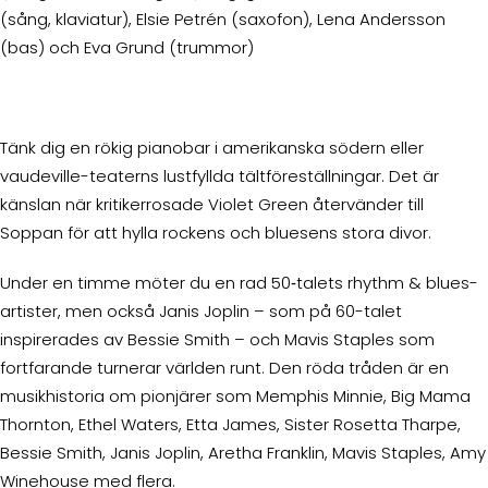
(sång, klaviatur), Elsie Petrén (saxofon), Lena Andersson
(bas) och Eva Grund (trummor)
Tänk dig en rökig pianobar i amerikanska södern eller
vaudeville-teaterns lustfyllda tältföreställningar. Det är
känslan när kritikerrosade Violet Green återvänder till
Soppan för att hylla rockens och bluesens stora divor.
Under en timme möter du en rad 50‐talets rhythm & blues-
artister, men också Janis Joplin – som på 60-talet
inspirerades av Bessie Smith – och Mavis Staples som
fortfarande turnerar världen runt. Den röda tråden är en
musikhistoria om pionjärer som Memphis Minnie, Big Mama
Thornton, Ethel Waters, Etta James, Sister Rosetta Tharpe,
Bessie Smith, Janis Joplin, Aretha Franklin, Mavis Staples, Amy
Winehouse med flera.