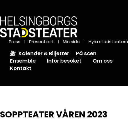
Press
Presentkort
Min sida
Hyra stadsteatern
Kalender & Biljetter
På scen
Ensemble
Inför besöket
Om oss
Kontakt
SOPPTEATER VÅREN 2023