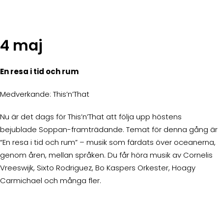
4 maj
En resa i tid och rum
Medverkande: This’n’That
Nu är det dags för This’n’That att följa upp höstens
bejublade Soppan-framträdande. Temat för denna gång är
“En resa i tid och rum” – musik som färdats över oceanerna,
genom åren, mellan språken. Du får höra musik av Cornelis
Vreeswijk, Sixto Rodriguez, Bo Kaspers Orkester, Hoagy
Carmichael och många fler.