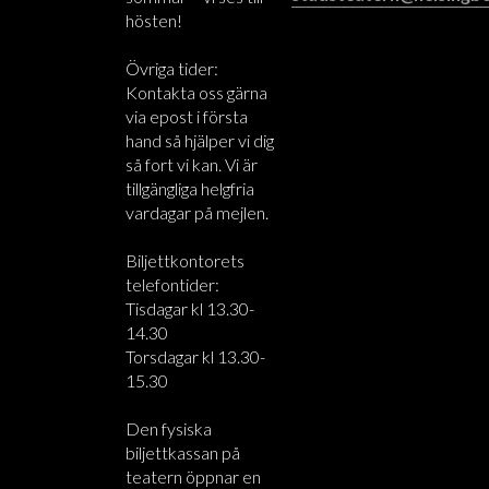
hösten!
Övriga tider:
Kontakta oss gärna
via epost i första
hand så hjälper vi dig
så fort vi kan. Vi är
tillgängliga helgfria
vardagar på mejlen.
Biljettkontorets
telefontider:
Tisdagar kl 13.30-
14.30
Torsdagar kl 13.30-
15.30
Den fysiska
biljettkassan på
teatern öppnar en