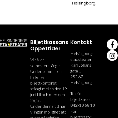
Helsingborg.
Biljettkassans
Kontakt
Öppettider
Helsingborgs
stadsteater
Vi håller
Karl Johans
semesterstängt:
gata 1
Under sommaren
252 67
håller vi
Helsingborg
biljettkontoret
stängt mellan den 19
Telefon
juni till och med den
biljettkassa:
26 juli.
042-10 68 10
Under denna tid har
För
vi ingen möjlighet att
biljettfrågor:
svara på telefon