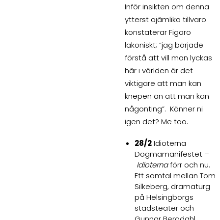
Inför insikten om denna
ytterst ojämlika tillvaro
konstaterar Figaro
lakoniskt; ”jag började
förstå att vill man lyckas
här i världen är det
viktigare att man kan
knepen än att man kan
någonting”. Känner ni
igen det? Me too.
28/2
Idioterna
Dogmamanifestet –
Idioterna
förr och nu.
Ett samtal mellan Tom
Silkeberg, dramaturg
på Helsingborgs
stadsteater och
Gunnar Bergdahl,