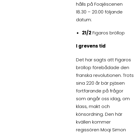
hålls på Foajéscenen
18.30 – 20.00 följande
datum:
21/2
Figaros bröllop
I grevens tid
Det har sagts att Figaros
bröllop förebådade den
franska revolutionen. Trots
sina 220 år bär pjäsen
fortfarande på frågor
som angår oss idag, om
klass, makt och
könsordning. Den här
kvällen kommer
regissören Moqi Simon