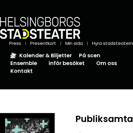
Press
Presentkort
Min sida
Hyra stadsteatern
Kalender & Biljetter
På scen
Ensemble
Inför besöket
Om oss
Kontakt
Publiksamtal