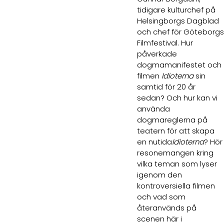
tidigare kulturchef på
Helsingborgs Dagblad
och chef för Göteborgs
Filmfestival. Hur
påverkade
dogmamanifestet och
filmen
Idioterna
sin
samtid för 20 år
sedan? Och hur kan vi
använda
dogmareglerna på
teatern för att skapa
en nutida
Idioterna
? Hör
resonemangen kring
vilka teman som lyser
igenom den
kontroversiella filmen
och vad som
återanvänds på
scenen här i