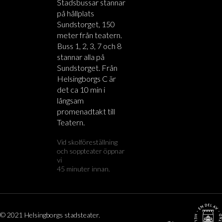
Stadsbussar stannar
på hållplats
Sundstorget, 150
meter från teatern.
Buss 1, 2, 3, 7 och 8
stannar alla på
Sundstorget. Från
Helsingborgs C är
det ca 10 min i
långsam
promenadtakt till
Teatern.
Vid skolföreställning
och soppteater öppnar
vi
45 minuter innan.
© 2021 Helsingborgs stadsteater.