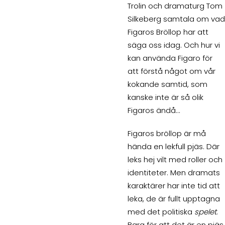
Trolin och dramaturg Tom
Silkeberg samtala om vad
Figaros Bröllop har att
säga oss idag. Och hur vi
kan använda Figaro för
att förstå något om vår
kokande samtid, som
kanske inte är så olik
Figaros ändå…
Figaros bröllop är må
hända en lekfull pjäs. Där
leks hej vilt med roller och
identiteter. Men dramats
karaktärer har inte tid att
leka, de är fullt upptagna
med det politiska
spelet
.
Bara för att det är en pjäs