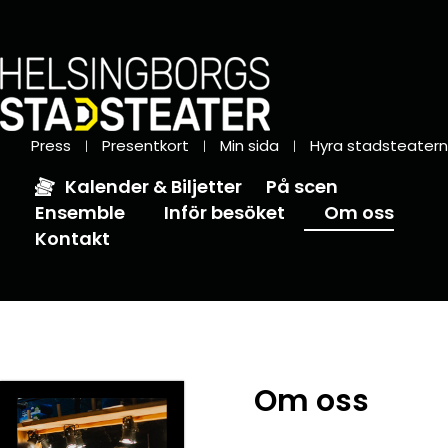
Press
Presentkort
Min sida
Hyra stadsteatern
Kalender & Biljetter
På scen
Ensemble
Inför besöket
Om oss
Kontakt
Om oss