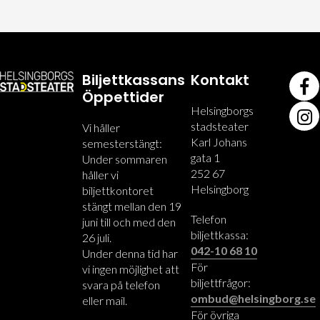
Biljettkassans
Kontakt
Öppettider
Helsingborgs
stadsteater
Vi håller
Karl Johans
semesterstängt:
gata 1
Under sommaren
252 67
håller vi
Helsingborg
biljettkontoret
stängt mellan den 19
Telefon
juni till och med den
biljettkassa:
26 juli.
042-10 68 10
Under denna tid har
För
vi ingen möjlighet att
biljettfrågor:
svara på telefon
ombud@helsingborg.se
eller mail.
För övriga