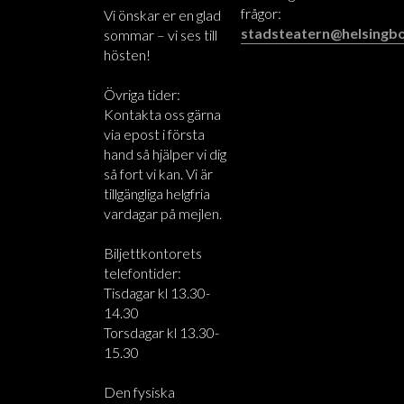
frågor:
Vi önskar er en glad
stadsteatern@helsingbo
sommar – vi ses till
hösten!
Övriga tider:
Kontakta oss gärna
via epost i första
hand så hjälper vi dig
så fort vi kan. Vi är
tillgängliga helgfria
vardagar på mejlen.
Biljettkontorets
telefontider:
Tisdagar kl 13.30-
14.30
Torsdagar kl 13.30-
15.30
Den fysiska