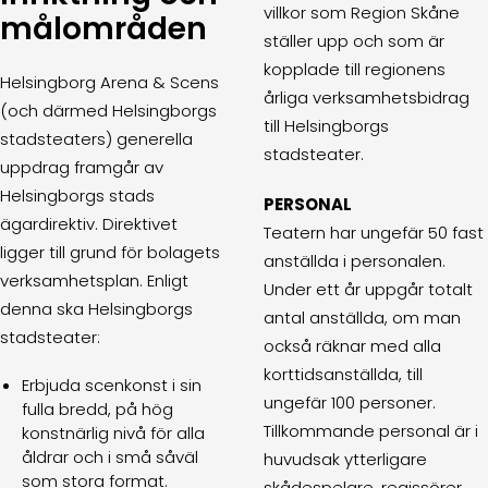
villkor som Region Skåne
målområden
ställer upp och som är
kopplade till regionens
Helsingborg Arena & Scens
årliga verksamhetsbidrag
(och därmed Helsingborgs
till Helsingborgs
stadsteaters) generella
stadsteater.
uppdrag framgår av
Helsingborgs stads
PERSONAL
ägardirektiv. Direktivet
Teatern har ungefär 50 fast
ligger till grund för bolagets
anställda i personalen.
verksamhetsplan. Enligt
Under ett år uppgår totalt
denna ska Helsingborgs
antal anställda, om man
stadsteater:
också räknar med alla
korttidsanställda, till
Erbjuda scenkonst i sin
ungefär 100 personer.
fulla bredd, på hög
Tillkommande personal är i
konstnärlig nivå för alla
åldrar och i små såväl
huvudsak ytterligare
som stora format.
skådespelare, regissörer