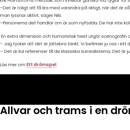
Erik Holmströms metodik, som innebär ganska fria tyglar för 
–Det är roligt att få lira med varandra på riktigt, när det ä
man lyssnar aktivt, säger Nils.
–Personerna det handlar om är som nyfödda. De har inte koll
En extra dimension och humoristisk twist utgör scenografin
– Jag tycker att det är jättebra tänkt. Vi befinner ju oss i et
– Det är kul referenser till de klassiska surrealisterna. Det är
Läs mer om
Ett drömspel
Allvar och trams i en dr