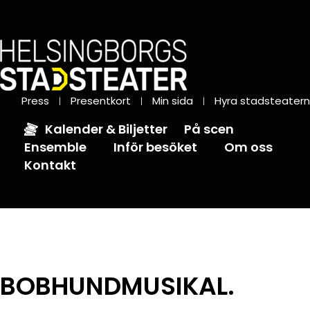
Press
Presentkort
Min sida
Hyra stadsteatern
Kalender & Biljetter
På scen
Ensemble
Inför besöket
Om oss
Kontakt
BOBHUND­MUSIKAL.