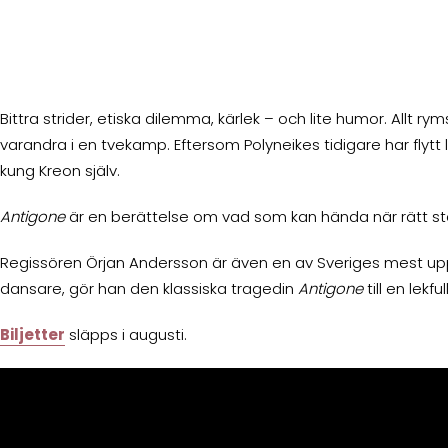
Bittra strider, etiska dilemma, kärlek – och lite humor. Allt 
varandra i en tvekamp. Eftersom Polyneikes tidigare har flytt 
kung Kreon själv.
Antigone
är en berättelse om vad som kan hända när rätt stäl
Regissören Örjan Andersson är även en av Sveriges mest
dansare, gör han den klassiska tragedin
Antigone
till en lekf
Biljetter
släpps i augusti.