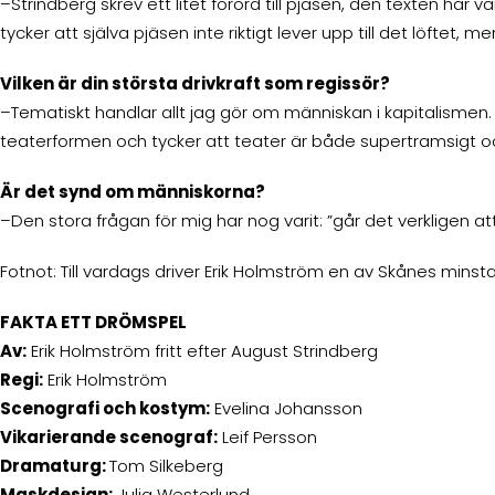
–Strindberg skrev ett litet förord till pjäsen, den texten har
tycker att själva pjäsen inte riktigt lever upp till det löftet, 
Vilken är din största drivkraft som regissör?
–Tematiskt handlar allt jag gör om människan i kapitalismen. V
teaterformen och tycker att teater är både supertramsigt o
Är det synd om människorna?
–Den stora frågan för mig har nog varit: ”går det verkligen 
Fotnot: Till vardags driver Erik Holmström en av Skånes min
FAKTA ETT DRÖMSPEL
Av:
Erik Holmström fritt efter August Strindberg
Regi:
Erik Holmström
Scenografi och kostym:
Evelina Johansson
Vikarierande scenograf:
Leif Persson
Dramaturg:
Tom Silkeberg
Maskdesign:
Julia Westerlund