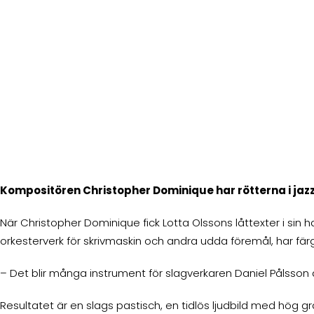
Kompositören Christopher Dominique har rötterna i jaz
När Christopher Dominique fick Lotta Olssons låttexter i si
orkesterverk för skrivmaskin och andra udda föremål, har 
– Det blir många instrument för slagverkaren Daniel Pålsson a
Resultatet är en slags pastisch, en tidlös ljudbild med hög g