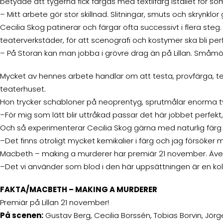
betydde att tygerna fick färgas med textilfärg istället för so
– Mitt arbete gör stor skillnad. Slitningar, smuts och skrynkl
Cecilia Skog patinerar och färgar ofta successivt i flera ste
teaterverkstäder, för att scenografi och kostymer ska bli per
– På Storan kan man jobba i grövre drag än på Lillan. Småmö
Mycket av hennes arbete handlar om att testa, provfärga, tes
teaterhuset.
Hon trycker schabloner på neoprentyg, sprutmålar enorma ty
–För mig som lätt blir uttråkad passar det här jobbet perfekt
Och så experimenterar Cecilia Skog gärna med naturlig färg fr
–Det finns otroligt mycket kemikalier i färg och jag försöker 
Macbeth – making a murderer har premiär 21 november. Även 
–Det vi använder som blod i den här uppsättningen är en kols
FAKTA/MACBETH – MAKING A MURDERER
Premiär på Lillan 21 november!
På scenen:
Gustav Berg, Cecilia Borssén, Tobias Borvin, Jörg