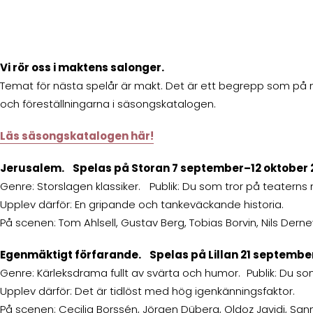
Vi rör oss i maktens salonger.
Temat för nästa spelår är makt. Det är ett begrepp som på m
och föreställningarna i säsongskatalogen.
Läs säsongskatalogen här!
Jerusalem. Spelas på Storan 7 september–12 oktober 
Genre: Storslagen klassiker. Publik: Du som tror på teaterns 
Upplev därför: En gripande och tankeväckande historia.
På scenen: Tom Ahlsell, Gustav Berg, Tobias Borvin, Nils Der
Egenmäktigt förfarande. Spelas på Lillan 21 septemb
Genre: Kärleksdrama fullt av svärta och humor. Publik: Du som
Upplev därför: Det är tidlöst med hög igenkänningsfaktor.
På scenen: Cecilia Borssén, Jörgen Düberg, Oldoz Javidi, Sa