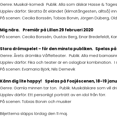
Genre: Musikal-komedi Publik: Alla som älskar Hasse & Tage
Upplev därför: Skratta åt eländet (klimatångesten, alltså) inn
På scenen: Cecilia Borssén, Tobias Borvin, Jörgen Düberg, Oldoz
Mig nära. Premiär på Lillan 29 februari 2020
På scenen: Cecilia Borssén, Gustav Berg, Einar Bredefeldt, Kar
Stora drömspelet – för den minsta publiken. Spelas på
Genre: Årets drömlika Våffelteater. Publik: Alla med barnasin
Upplev därför: Fika och teater är en oslagbar kombination
På scenen: Evamaria Björk, Nils Dernevik
Känn dig lite happy! Spelas på Foajéscenen, 18–19 janu
Genre: Gamla minnen tar ton. Publik: Musikälskare som vill d
Upplev därför: Ett personligt porträtt av en idol från förr.
På scenen: Tobias Borvin och musiker
Biljetterna släpps lördag den 11 maj.