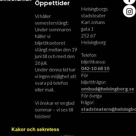
Öppettider
Helsingborgs
stadsteater
Vi håller
Karl Johans
semesterstängt:
gata 1
Under sommaren
252 67
håller vi
Helsingborg
biljettkontoret
stängt mellan den 19
Telefon
juni till och med den
biljettkassa:
26 juli.
042-10 68 10
Under denna tid har
För
vi ingen möjlighet att
biljettfrågor:
svara på telefon
ombud@helsingborg.se
eller mail.
För övriga
frågor:
Vi önskar er en glad
stadsteatern@helsingbo
sommar – vi ses till
hösten!
Övriga tider:
Kakor och sekretess