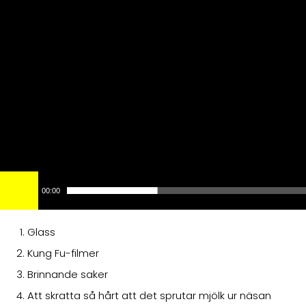
00:00
Glass
Kung Fu-filmer
Brinnande saker
Att skratta så hårt att det sprutar mjölk ur näsan