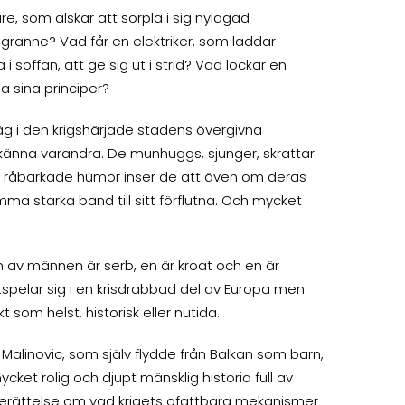
, som älskar att sörpla i sig nylagad
in granne? Vad får en elektriker, som laddar
soffan, att ge sig ut i strid? Vad lockar en
lla sina principer?
äg i den krigshärjade stadens övergivna
 känna varandra. De munhuggs, sjunger, skrattar
n råbarkade humor inser de att även om deras
mma starka band till sitt förflutna. Och mycket
n av männen är serb, en är kroat och en är
utspelar sig i en krisdrabbad del av Europa men
t som helst, historisk eller nutida.
Malinovic, som själv flydde från Balkan som barn,
cket rolig och djupt mänsklig historia full av
berättelse om vad krigets ofattbara mekanismer