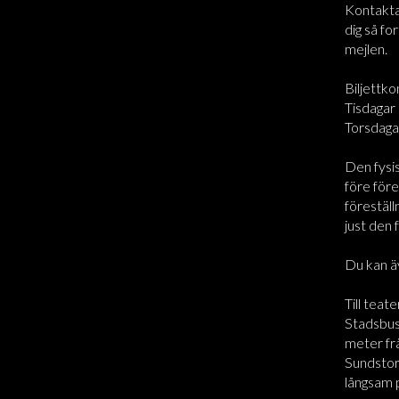
Kontakta 
dig så for
mejlen.
Biljettko
Tisdagar 
Torsdaga
Den fysi
före före
föreställ
just den 
Du kan ä
Till teate
Stadsbus
meter frå
Sundstorg
långsam 