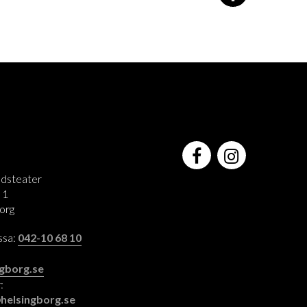
adsteater
 1
org
assa:
042-10 68 10
:
gborg.se
:
helsingborg.se