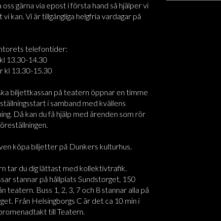
oss gärna via epost i första hand så hjälper vi
t vi kan. Vi är tillgängliga helgfria vardagar på
ntorets telefontider:
kl 13.30-14.30
r kl 13.30-15.30
ska biljettkassan på teatern öppnar en timme
ställningsstart i samband med kvällens
ning. Då kan du få hjälp med ärenden som rör
föreställningen.
ven köpa biljetter på Dunkers kulturhus.
rn tar du dig lättast med kollektivtrafik.
sar stannar på hållplats Sundstorget, 150
n teatern. Buss 1, 2, 3, 7 och 8 stannar alla på
et. Från Helsingborgs C är det ca 10 min i
promenadtakt till Teatern.