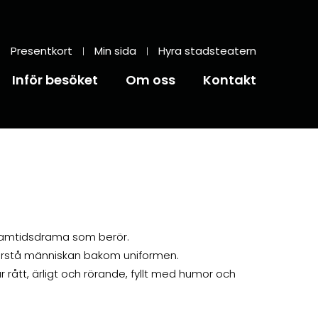
Presentkort
Min sida
Hyra stadsteatern
Inför besöket
Om oss
Kontakt
amtidsdrama som berör.
 förstå människan bakom uniformen.
r rått, ärligt och rörande, fyllt med humor och