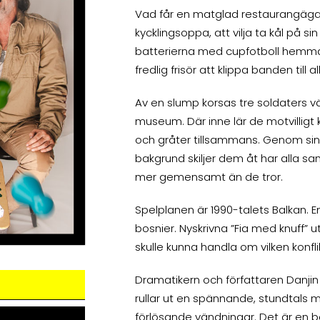
Vad får en matglad restaurangägare
kycklingsoppa, att vilja ta kål på s
batterierna med cupfotboll hemma i 
fredlig frisör att klippa banden till a
Av en slump korsas tre soldaters v
museum. Där inne lär de motvilligt
och gråter tillsammans. Genom si
bakgrund skiljer dem åt har alla sa
mer gemensamt än de tror.
Spelplanen är 1990-talets Balkan. E
bosnier. Nyskrivna ”Fia med knuff” 
skulle kunna handla om vilken konflik
Dramatikern och författaren Danjin 
rullar ut en spännande, stundtals my
förlösande vändningar. Det är en 