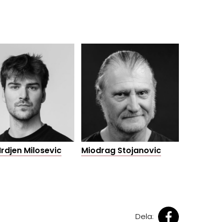
Mrdjen Milosevic
Miodrag Stojanovic
Dela: