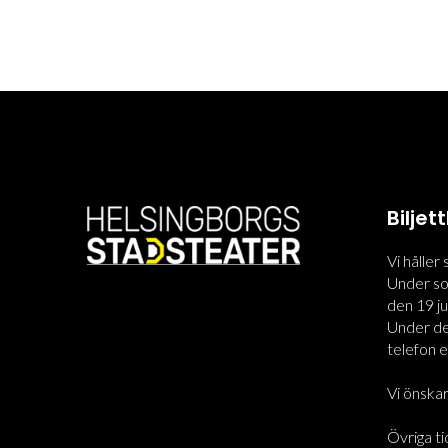
Bilje
Vi håller
Under som
den 19 jun
Under den
telefon el
Vi önskar
Övriga ti