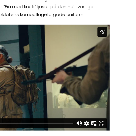
 ”Fia med knuff” ljuset på den helt vanliga
oldatens kamouflagefärgade uniform.