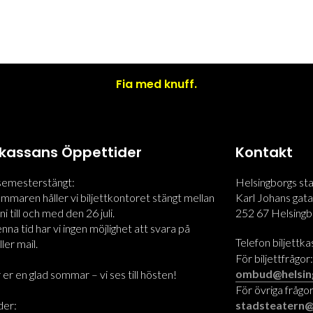
Fia med knuff.
ttkassans Öppettider
Kontakt
 semesterstängt:
Helsingborgs st
maren håller vi biljettkontoret stängt mellan
Karl Johans gata
i till och med den 26 juli.
252 67 Helsingb
na tid har vi ingen möjlighet att svara på
Telefon biljettk
ler mail.
För biljettfrågor
ombud@helsin
 er en glad sommar – vi ses till hösten!
För övriga frågor
der:
stadsteatern@