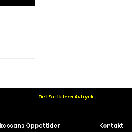
Det Förflutnas Avtryck
ttkassans Öppettider
Kontakt