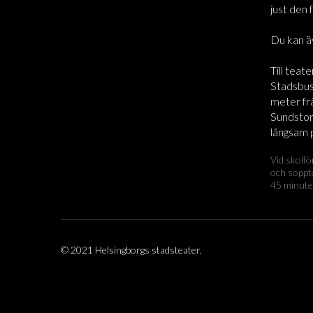
just den 
Du kan ä
Till teate
Stadsbus
meter frå
Sundstorg
långsam 
Vid skolfö
och soppt
45 minute
© 2021 Helsingborgs stadsteater.