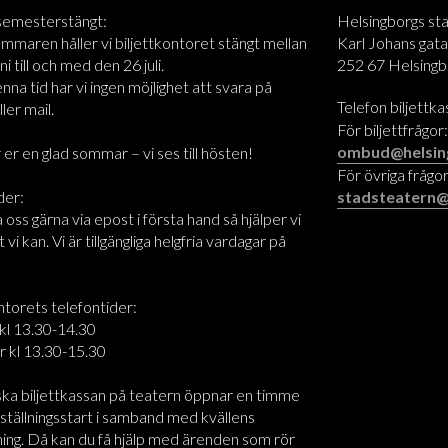
 semesterstängt:
Helsingborgs st
maren håller vi biljettkontoret stängt mellan
Karl Johans gata
i till och med den 26 juli.
252 67 Helsingb
na tid har vi ingen möjlighet att svara på
Telefon biljettk
ler mail.
För biljettfrågor
ombud@helsin
 er en glad sommar – vi ses till hösten!
För övriga frågor
der:
stadsteatern@
oss gärna via epost i första hand så hjälper vi
t vi kan. Vi är tillgängliga helgfria vardagar på
ntorets telefontider:
kl 13.30-14.30
r kl 13.30-15.30
ska biljettkassan på teatern öppnar en timme
ställningsstart i samband med kvällens
ning. Då kan du få hjälp med ärenden som rör