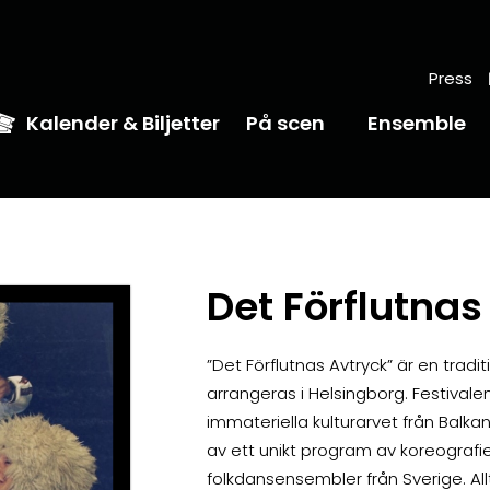
Press
Kalender & Biljetter
På scen
Ensemble
Det Förflutnas
”Det Förflutnas Avtryck” är en tradit
arrangeras i Helsingborg. Festiva
immateriella kulturarvet från Balka
av ett unikt program av koreografier
folkdansensembler från Sverige. Allt