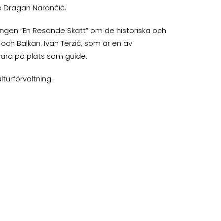
e Dragan Narančić.
ningen ”En Resande Skatt” om de historiska och
 och Balkan. Ivan Terzić, som är en av
vara på plats som guide.
turförvaltning.