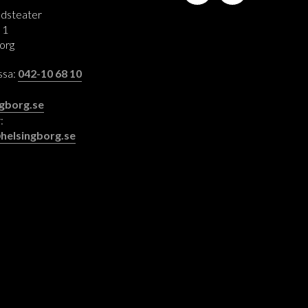
adsteater
 1
org
assa:
042-10 68 10
:
gborg.se
:
helsingborg.se