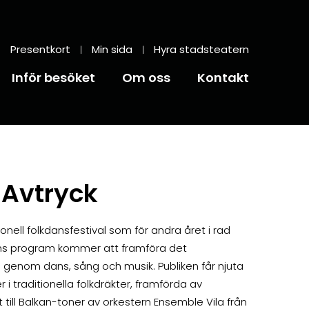
Presentkort
Min sida
Hyra stadsteatern
Inför besöket
Om oss
Kontakt
 Avtryck
ionell folkdansfestival som för andra året i rad
lens program kommer att framföra det
n genom dans, sång och musik. Publiken får njuta
 i traditionella folkdräkter, framförda av
 till Balkan-toner av orkestern Ensemble Vila från