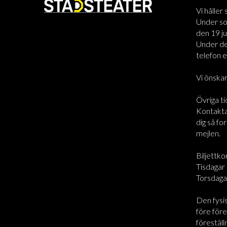
Vi håller
Under som
den 19 jun
Under den
telefon el
Vi önskar
Övriga ti
Kontakta 
dig så for
mejlen.
Biljettko
Tisdagar 
Torsdaga
Den fysi
före före
föreställ