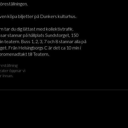
föreställningen.
ven köpa biljetter på Dunkers kulturhus.
rn tar du dig lättast med kollektivtrafik.
sar stannar på hållplats Sundstorget, 150
n teatern. Buss 1, 2, 3, 7 och 8 stannar alla på
et. Från Helsingborgs C är det ca 10 min i
promenadtakt till Teatern.
reställning
eater öppnar vi
r innan.