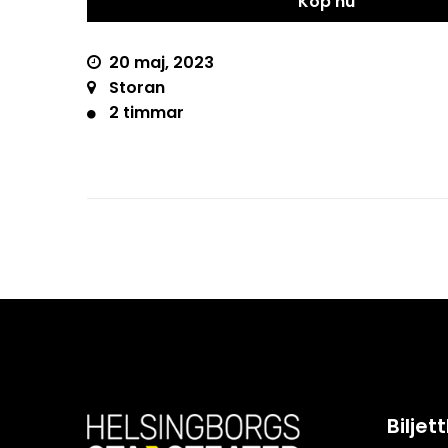
Köp nu
20 maj, 2023
Storan
2 timmar
Bilje