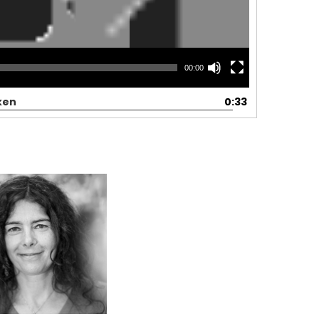
00:00
ken
0:33