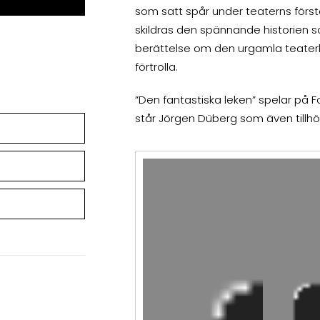
som satt spår under teaterns förs
skildras den spännande historien 
berättelse om den urgamla teaterk
förtrolla.
”Den fantastiska leken” spelar på 
står Jörgen Düberg som även tillh
Videospelare