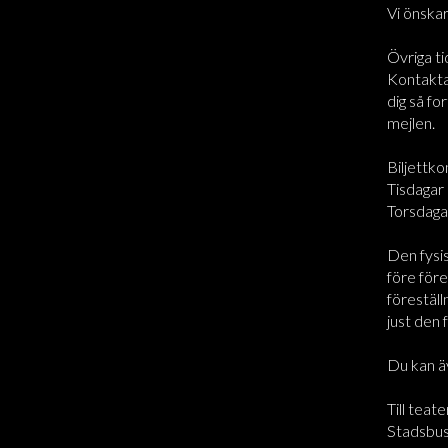
Vi önskar
Övriga ti
Kontakta 
dig så for
mejlen.
Biljettko
Tisdagar 
Torsdaga
Den fysi
före före
föreställ
just den 
Du kan ä
Till teate
Stadsbus