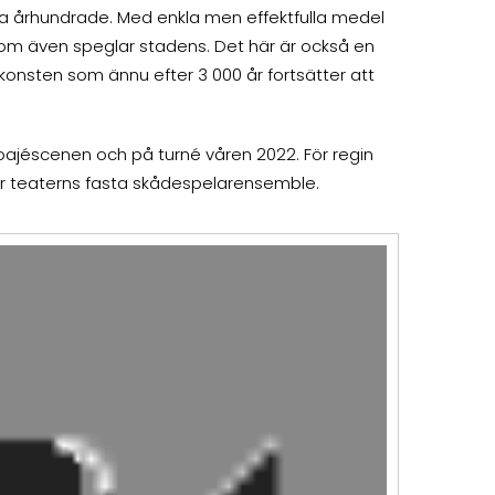
ta århundrade. Med enkla men effektfulla medel
som även speglar stadens. Det här är också en
onsten som ännu efter 3 000 år fortsätter att
Foajéscenen och på turné våren 2022. För regin
ör teaterns fasta skådespelarensemble.