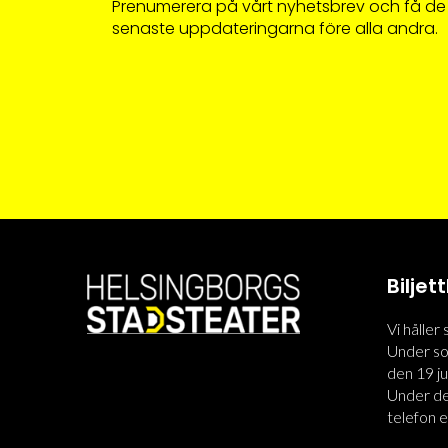
Prenumerera på vårt nyhetsbrev och få de
senaste uppdateringarna före alla andra.
Bilje
Vi håller
Under som
den 19 jun
Under den
telefon el