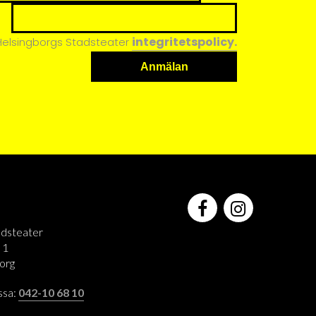
integritetspolicy.
 Helsingborgs Stadsteater
adsteater
 1
org
assa:
042-10 68 10
: