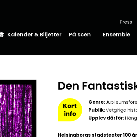
Press
Kalender & Biljetter
På scen
Ensemble
Den Fantastis
Genre:
Jubileumsföres
Kort
Publik:
Vetgiriga his
info
Upplev därför:
Häng
Helsingborgs stadsteater 100 år