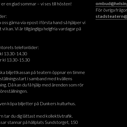
ombud@helsin
 er en glad sommar – vi ses till hösten!
För övriga frågor
der:
stadsteatern@
oss gärna via epost i första hand så hjälper vi
t vi kan. Vi är tillgängliga helgfria vardagar på
ntorets telefontider:
kl 13.30-14.30
r kl 13.30-15.30
ska biljettkassan på teatern öppnar en timme
ställningsstart i samband med kvällens
ning. Då kan du få hjälp med ärenden som rör
föreställningen.
ven köpa biljetter på Dunkers kulturhus.
rn tar du dig lättast med kollektivtrafik.
sar stannar på hållplats Sundstorget, 150