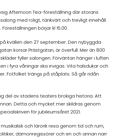
sig Afternoon Tea-föreställning där storans
along med roligt, tänkvärt och trevligt innehåll.
 Föreställningen börjar kl 15.00.
tta på kvällen den 27 september. Den nybyggda
sgatan korsar Prästgatan, är överfull. Mer än 800
skläder fyller salongen. Förväntan hänger i luften
i fyra våningar ska invigas. Vita halsdukar och
er. Fotfolket trängs på ståplats. Så går ridån
g del av stadens teaters brokiga historia. Att
n annan. Detta och mycket mer skildras genom
specialskriven för jubileumsåret 2021.
l, musikalisk och lärorik resa genom tid och rum,
 politiker, dämonregissörer och en och annan narr