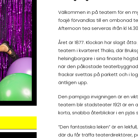
Välkommen in på teatern för en my
foajé förvandlas till en ombonad tes
Afternoon tea serveras ifrån kl 14.30.
Året är 1877. Klockan har slagit å
teatern i kvarteret Thalia, där Bruk
helsingborgare i sina finaste högtid
när den påkostade teaterbyggnaden 
frackar svettas på parkett och i log
äntligen upp.
Den pampiga invigningen är en vikti
teatern blir stadsteater 1921 är e
korta, snabba återblickar i en pjäs 
”Den fantastiska leken” är en lekful
där du får träffa teaterdirektörer,