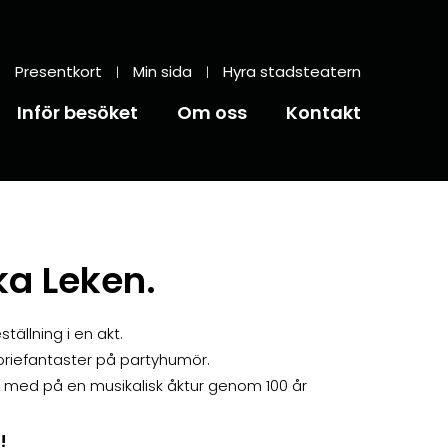
Presentkort
Min sida
Hyra stadsteatern
Inför besöket
Om oss
Kontakt
ka Leken.
tällning i en akt.
toriefantaster på partyhumör.
 med på en musikalisk åktur genom 100 år
!