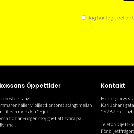
Jag har tagit del av
ttkassans Öppettider
Kontakt
 semesterstängt:
Helsingborgs st
maren håller vi biljettkontoret stängt mellan
Karl Johans gata
i till och med den 26 juli.
252 67 Helsingb
na tid har vi ingen möjlighet att svara på
Telefon biljettk
ler mail.
För biljettfrågor