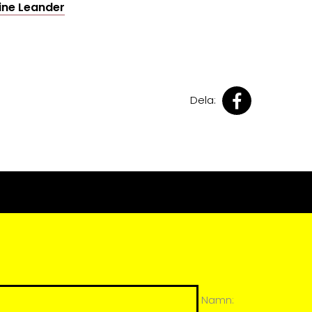
ine Leander
Dela:
Namn: