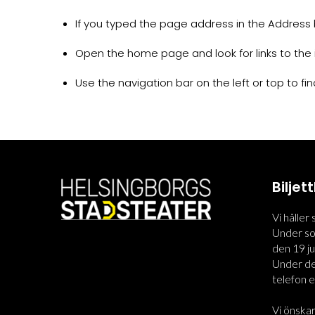
If you typed the page address in the Address ba
Open the home page and look for links to the 
Use the navigation bar on the left or top to find
Bilje
Vi håller
Under som
den 19 jun
Under den
telefon el
Vi önskar