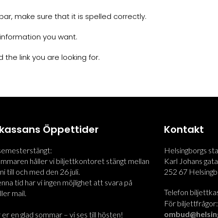
r, make sure that it is spelled correctly.
information you want.
 the link you are looking for.
ttkassans Öppettider
Kontakt
 semesterstängt:
Helsingborgs st
maren håller vi biljettkontoret stängt mellan
Karl Johans gata
i till och med den 26 juli.
252 67 Helsingb
na tid har vi ingen möjlighet att svara på
Telefon biljettk
ler mail.
För biljettfrågor
ombud@helsin
 er en glad sommar – vi ses till hösten!