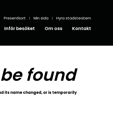
Presentkort
Min sida
Hyra stadsteatern
Inför besöket
Om oss
Kontakt
 be found
d its name changed, or is temporarily