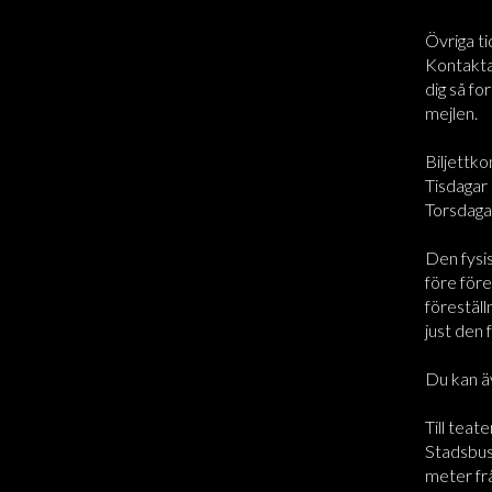
Övriga ti
Kontakta 
dig så for
mejlen.
Biljettko
Tisdagar 
Torsdaga
Den fysi
före före
föreställ
just den 
Du kan ä
Till teate
Stadsbus
meter frå