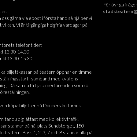
För övriga frågor
der:
stadsteatern@
oss gärna via epost i första hand så hjälper vi
t vi kan. Vi är tillgängliga helgfria vardagar på
ntorets telefontider:
kl 13.30-14.30
r kl 13.30-15.30
ska biljettkassan på teatern öppnar en timme
ställningsstart i samband med kvällens
ning. Då kan du få hjälp med ärenden som rör
föreställningen.
ven köpa biljetter på Dunkers kulturhus.
rn tar du dig lättast med kollektivtrafik.
sar stannar på hållplats Sundstorget, 150
n teatern. Buss 1, 2, 3, 7 och 8 stannar alla på