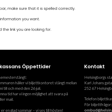
r, make sure that it is spelled correctly.
information you want.
 the link you are looking for.
ttkassans Öppettider
Kontakt
 semesterstängt:
Helsingborgs st
maren håller vi biljettkontoret stängt mellan
Karl Johans gata
i till och med den 26 juli.
252 67 Helsingb
na tid har vi ingen möjlighet att svara på
Telefon biljettk
ler mail.
För biljettfrågor
ombud@helsin
 er en glad sommar – vi ses till hösten!