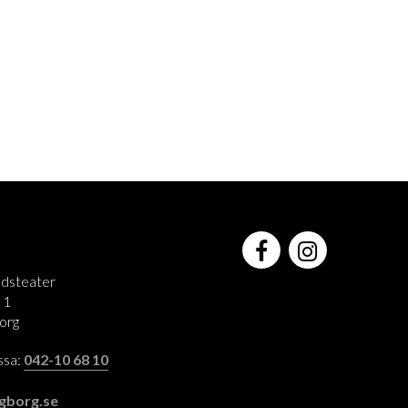
adsteater
 1
org
assa:
042-10 68 10
:
gborg.se