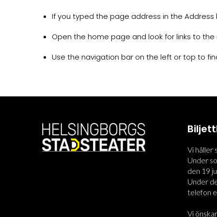
If you typed the page address in the Address ba
Open the home page and look for links to the 
Use the navigation bar on the left or top to find
Bilje
Vi håller
Under som
den 19 jun
Under den
telefon el
Vi önskar