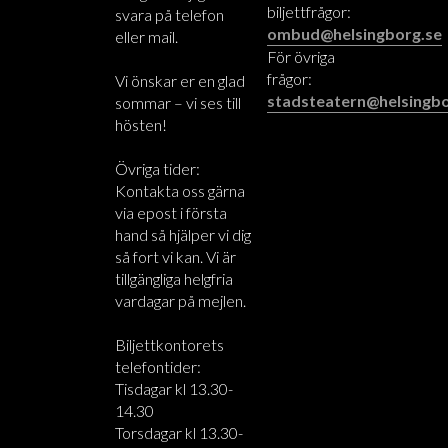
biljettfrågor:
svara på telefon
ombud@helsingborg.se
eller mail.
För övriga
frågor:
Vi önskar er en glad
stadsteatern@helsingbo
sommar – vi ses till
hösten!
Övriga tider:
Kontakta oss gärna
via epost i första
hand så hjälper vi dig
så fort vi kan. Vi är
tillgängliga helgfria
vardagar på mejlen.
Biljettkontorets
telefontider:
Tisdagar kl 13.30-
14.30
Torsdagar kl 13.30-