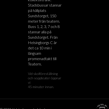
Stadsbussar stannar
på hållplats
Sundstorget, 150
meter från teatern.
Buss 1, 2, 3, 7 och 8
stannar alla på
Sundstorget. Från
Helsingborgs C är
det ca 10 min i
långsam
promenadtakt till
Teatern.
Vid skolföreställning
och soppteater öppnar
vi
45 minuter innan.