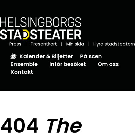
Press
Presentkort
Min sida
Hyra stadsteatern
Kalender & Biljetter
På scen
Ensemble
Inför besöket
Om oss
Kontakt
404
The