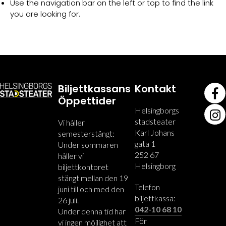
Use the navigation bar on the left or top to find the link
you are looking for.
Biljettkassans
Kontakt
Öppettider
Helsingborgs
stadsteater
Vi håller
Karl Johans
semesterstängt:
gata 1
Under sommaren
252 67
håller vi
Helsingborg
biljettkontoret
stängt mellan den 19
Telefon
juni till och med den
biljettkassa:
26 juli.
042-10 68 10
Under denna tid har
För
vi ingen möjlighet att