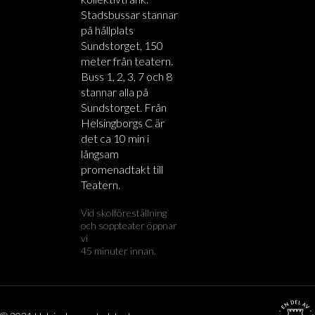
Stadsbussar stannar
på hållplats
Sundstorget, 150
meter från teatern.
Buss 1, 2, 3, 7 och 8
stannar alla på
Sundstorget. Från
Helsingborgs C är
det ca 10 min i
långsam
promenadtakt till
Teatern.
Vid skolföreställning
och soppteater öppnar
vi
45 minuter innan.