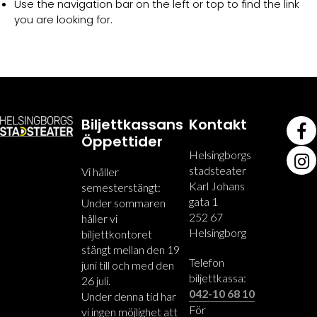
Use the navigation bar on the left or top to find the link
you are looking for.
Biljettkassans
Kontakt
Öppettider
Helsingborgs
stadsteater
Vi håller
Karl Johans
semesterstängt:
gata 1
Under sommaren
252 67
håller vi
Helsingborg
biljettkontoret
stängt mellan den 19
Telefon
juni till och med den
biljettkassa:
26 juli.
042-10 68 10
Under denna tid har
För
vi ingen möjlighet att