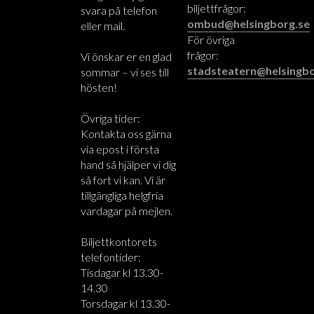
biljettfrågor:
svara på telefon
ombud@helsingborg.se
eller mail.
För övriga
frågor:
Vi önskar er en glad
stadsteatern@helsingbo
sommar – vi ses till
hösten!
Övriga tider:
Kontakta oss gärna
via epost i första
hand så hjälper vi dig
så fort vi kan. Vi är
tillgängliga helgfria
vardagar på mejlen.
Biljettkontorets
telefontider:
Tisdagar kl 13.30-
14.30
Torsdagar kl 13.30-