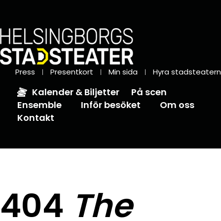
Press
Presentkort
Min sida
Hyra stadsteatern
Kalender & Biljetter
På scen
Ensemble
Inför besöket
Om oss
Kontakt
404
The