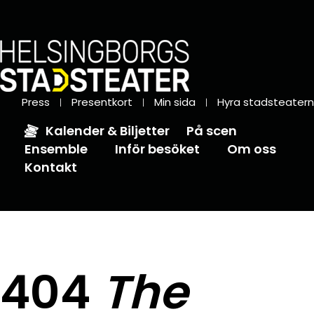
Press
Presentkort
Min sida
Hyra stadsteatern
Kalender & Biljetter
På scen
Ensemble
Inför besöket
Om oss
Kontakt
404
The