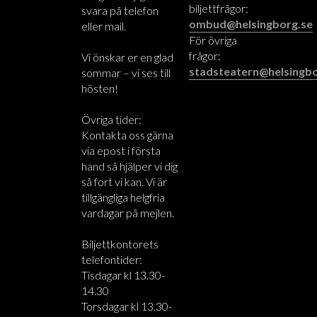
biljettfrågor:
svara på telefon
ombud@helsingborg.se
eller mail.
För övriga
frågor:
Vi önskar er en glad
stadsteatern@helsingbo
sommar – vi ses till
hösten!
Övriga tider:
Kontakta oss gärna
via epost i första
hand så hjälper vi dig
så fort vi kan. Vi är
tillgängliga helgfria
vardagar på mejlen.
Biljettkontorets
telefontider:
Tisdagar kl 13.30-
14.30
Torsdagar kl 13.30-