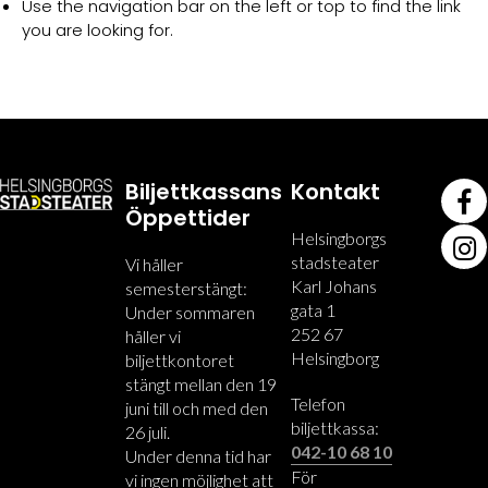
Use the navigation bar on the left or top to find the link
you are looking for.
Biljettkassans
Kontakt
Öppettider
Helsingborgs
stadsteater
Vi håller
Karl Johans
semesterstängt:
gata 1
Under sommaren
252 67
håller vi
Helsingborg
biljettkontoret
stängt mellan den 19
Telefon
juni till och med den
biljettkassa:
26 juli.
042-10 68 10
Under denna tid har
För
vi ingen möjlighet att