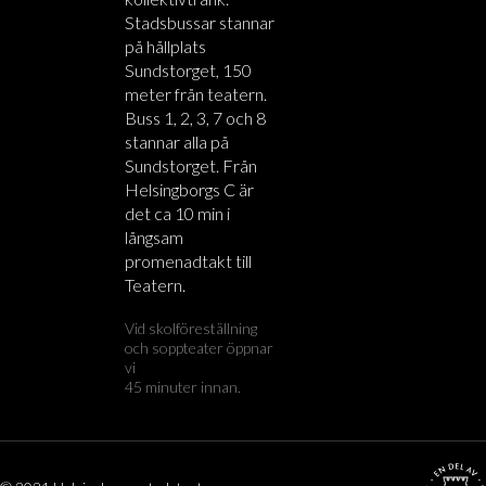
Stadsbussar stannar
på hållplats
Sundstorget, 150
meter från teatern.
Buss 1, 2, 3, 7 och 8
stannar alla på
Sundstorget. Från
Helsingborgs C är
det ca 10 min i
långsam
promenadtakt till
Teatern.
Vid skolföreställning
och soppteater öppnar
vi
45 minuter innan.