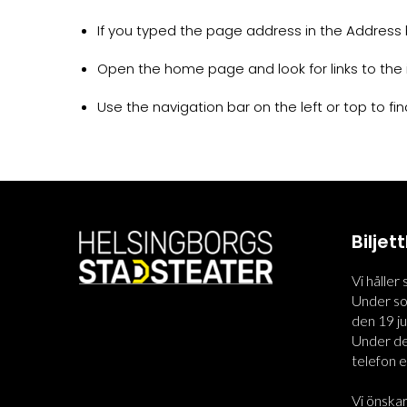
If you typed the page address in the Address ba
Open the home page and look for links to the 
Use the navigation bar on the left or top to find
Bilje
Vi håller
Under som
den 19 jun
Under den
telefon el
Vi önskar