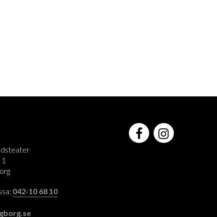
adsteater
 1
org
assa:
042-10 68 10
:
gborg.se