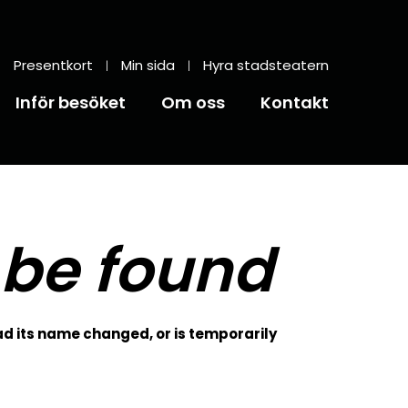
Presentkort
Min sida
Hyra stadsteatern
Inför besöket
Om oss
Kontakt
 be found
d its name changed, or is temporarily