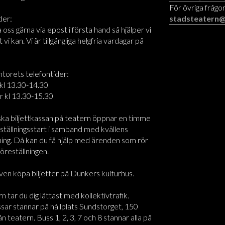
För övriga frågor
der:
stadsteatern@
oss gärna via epost i första hand så hjälper vi
t vi kan. Vi är tillgängliga helgfria vardagar på
ntorets telefontider:
kl 13.30-14.30
r kl 13.30-15.30
ska biljettkassan på teatern öppnar en timme
ställningsstart i samband med kvällens
ning. Då kan du få hjälp med ärenden som rör
föreställningen.
ven köpa biljetter på Dunkers kulturhus.
rn tar du dig lättast med kollektivtrafik.
sar stannar på hållplats Sundstorget, 150
n teatern. Buss 1, 2, 3, 7 och 8 stannar alla på