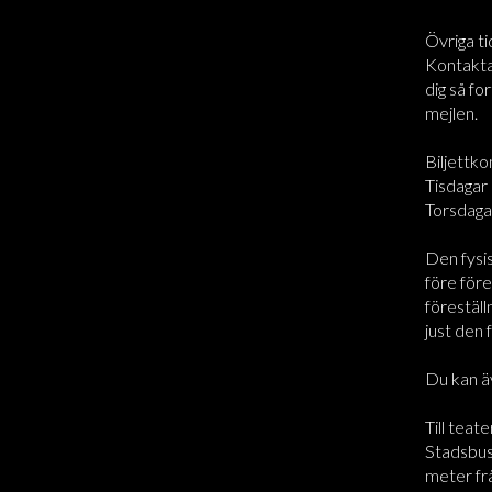
Övriga ti
Kontakta 
dig så for
mejlen.
Biljettko
Tisdagar 
Torsdaga
Den fysi
före före
föreställ
just den 
Du kan ä
Till teate
Stadsbus
meter frå