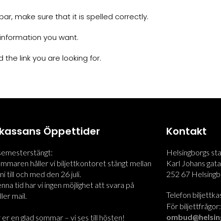
r, make sure that it is spelled correctly.
information you want.
 the link you are looking for.
ttkassans Öppettider
Kontakt
 semesterstängt:
Helsingborgs st
maren håller vi biljettkontoret stängt mellan
Karl Johans gata
i till och med den 26 juli.
252 67 Helsingb
na tid har vi ingen möjlighet att svara på
Telefon biljettk
ler mail.
För biljettfrågor
ombud@helsin
 er en glad sommar – vi ses till hösten!