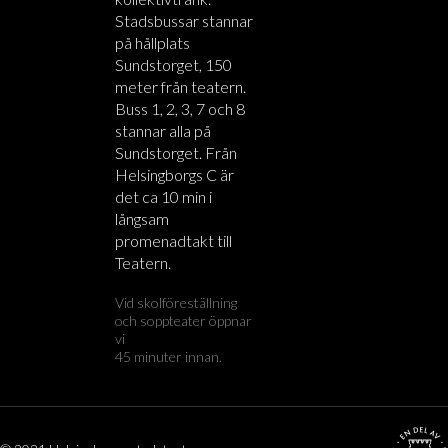
Stadsbussar stannar
på hållplats
Sundstorget, 150
meter från teatern.
Buss 1, 2, 3, 7 och 8
stannar alla på
Sundstorget. Från
Helsingborgs C är
det ca 10 min i
långsam
promenadtakt till
Teatern.
Vid skolföreställning
och soppteater öppnar
vi
45 minuter innan.