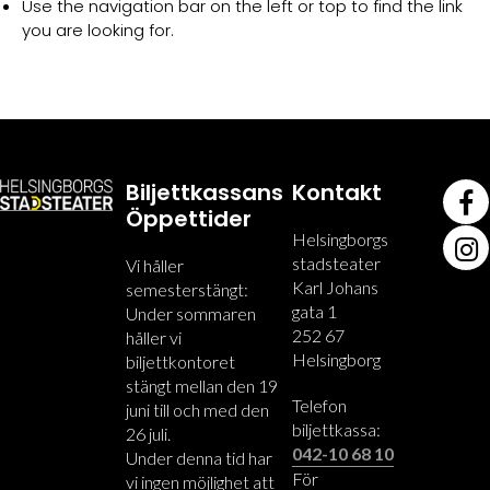
Use the navigation bar on the left or top to find the link
you are looking for.
Biljettkassans
Kontakt
Öppettider
Helsingborgs
stadsteater
Vi håller
Karl Johans
semesterstängt:
gata 1
Under sommaren
252 67
håller vi
Helsingborg
biljettkontoret
stängt mellan den 19
Telefon
juni till och med den
biljettkassa:
26 juli.
042-10 68 10
Under denna tid har
För
vi ingen möjlighet att