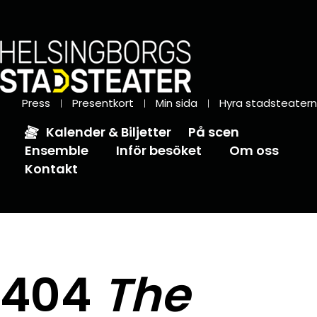
Press
Presentkort
Min sida
Hyra stadsteatern
Kalender & Biljetter
På scen
Ensemble
Inför besöket
Om oss
Kontakt
404
The