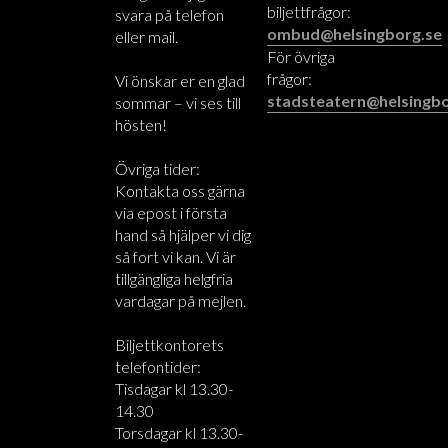
biljettfrågor:
svara på telefon
ombud@helsingborg.se
eller mail.
För övriga
frågor:
Vi önskar er en glad
stadsteatern@helsingbo
sommar – vi ses till
hösten!
Övriga tider:
Kontakta oss gärna
via epost i första
hand så hjälper vi dig
så fort vi kan. Vi är
tillgängliga helgfria
vardagar på mejlen.
Biljettkontorets
telefontider:
Tisdagar kl 13.30-
14.30
Torsdagar kl 13.30-