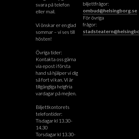
biljettfrågor:
svara på telefon
ombud@helsingborg.se
eller mail.
För övriga
frågor:
Vi önskar er en glad
stadsteatern@helsingbo
sommar – vi ses till
hösten!
Övriga tider:
Kontakta oss gärna
via epost i första
hand så hjälper vi dig
så fort vi kan. Vi är
tillgängliga helgfria
vardagar på mejlen.
Biljettkontorets
telefontider:
Tisdagar kl 13.30-
14.30
Torsdagar kl 13.30-