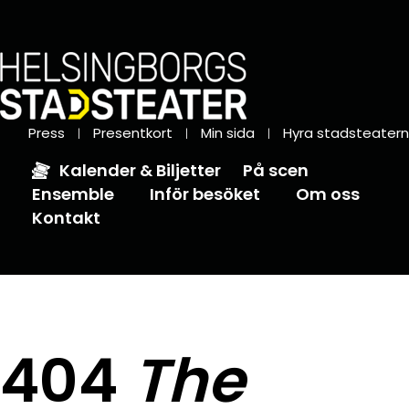
Press
Presentkort
Min sida
Hyra stadsteatern
Kalender & Biljetter
På scen
Ensemble
Inför besöket
Om oss
Kontakt
404
The