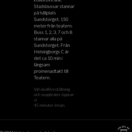
Stadsbussar stannar
på hållplats
Sundstorget, 150
meter från teatern.
Buss 1, 2, 3, 7 och 8
stannar alla på
Sundstorget. Från
Helsingborgs C är
det ca 10 min i
långsam
promenadtakt till
Teatern.
Vid skolföreställning
och soppteater öppnar
vi
45 minuter innan.