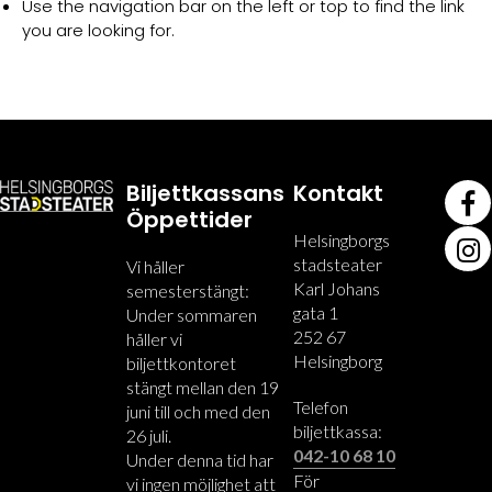
Use the navigation bar on the left or top to find the link
you are looking for.
Biljettkassans
Kontakt
Öppettider
Helsingborgs
stadsteater
Vi håller
Karl Johans
semesterstängt:
gata 1
Under sommaren
252 67
håller vi
Helsingborg
biljettkontoret
stängt mellan den 19
Telefon
juni till och med den
biljettkassa:
26 juli.
042-10 68 10
Under denna tid har
För
vi ingen möjlighet att