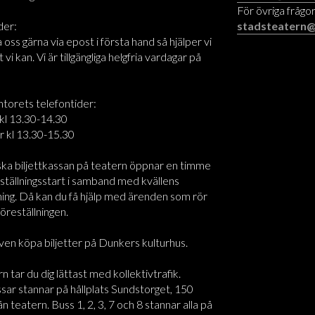
För övriga frågor
der:
stadsteatern@
oss gärna via epost i första hand så hjälper vi
t vi kan. Vi är tillgängliga helgfria vardagar på
ntorets telefontider:
kl 13.30-14.30
r kl 13.30-15.30
ska biljettkassan på teatern öppnar en timme
ställningsstart i samband med kvällens
ning. Då kan du få hjälp med ärenden som rör
föreställningen.
ven köpa biljetter på Dunkers kulturhus.
rn tar du dig lättast med kollektivtrafik.
sar stannar på hållplats Sundstorget, 150
n teatern. Buss 1, 2, 3, 7 och 8 stannar alla på