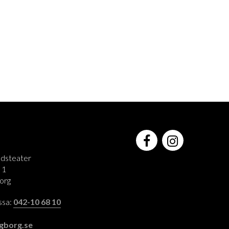
adsteater
 1
org
assa:
042-10 68 10
:
gborg.se