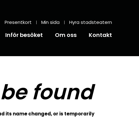
Presentkort
Min sida
Hyra stadsteatern
Inför besöket
Om oss
Kontakt
 be found
d its name changed, or is temporarily