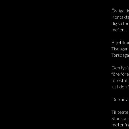
Övriga ti
Kontakta 
dig så for
mejlen.
Biljettko
Tisdagar 
Torsdaga
Den fysi
före före
föreställ
just den 
Du kan ä
Till teate
Stadsbus
meter frå