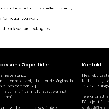
r, make sure that it is spelled correctly.
information you want.
 the link you are looking for.
ttkassans Öppettider
Kontakt
 semesterstängt:
Helsingborgs st
maren håller vi biljettkontoret stängt mellan
Karl Johans gata
i till och med den 26 juli.
252 67 Helsingb
na tid har vi ingen möjlighet att svara på
Telefon biljettk
ler mail.
För biljettfrågor
ombud@helsin
 er en glad sommar – vi ses till hösten!