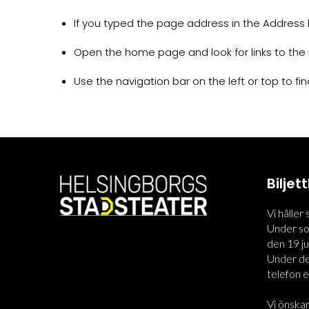
If you typed the page address in the Address ba
Open the home page and look for links to the 
Use the navigation bar on the left or top to find
Bilje
Vi håller
Under som
den 19 jun
Under den
telefon el
Vi önskar