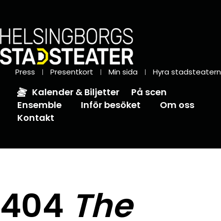
Press
Presentkort
Min sida
Hyra stadsteatern
Kalender & Biljetter
På scen
Ensemble
Inför besöket
Om oss
Kontakt
404
The