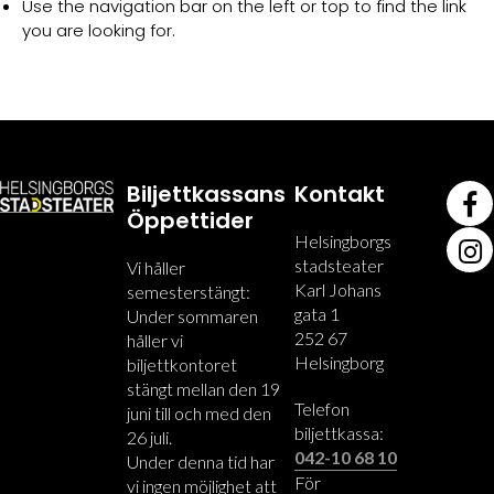
Use the navigation bar on the left or top to find the link
you are looking for.
Biljettkassans
Kontakt
Öppettider
Helsingborgs
stadsteater
Vi håller
Karl Johans
semesterstängt:
gata 1
Under sommaren
252 67
håller vi
Helsingborg
biljettkontoret
stängt mellan den 19
Telefon
juni till och med den
biljettkassa:
26 juli.
042-10 68 10
Under denna tid har
För
vi ingen möjlighet att