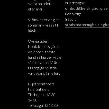
biljettfrågor:
svara på telefon
ombud@helsingborg.se
eller mail.
För övriga
frågor:
Vi önskar er en glad
stadsteatern@helsingbo
sommar – vi ses till
hösten!
Övriga tider:
Kontakta oss gärna
via epost i första
hand så hjälper vi dig
så fort vi kan. Vi är
tillgängliga helgfria
vardagar på mejlen.
Biljettkontorets
telefontider:
Tisdagar kl 13.30-
14.30
Torsdagar kl 13.30-