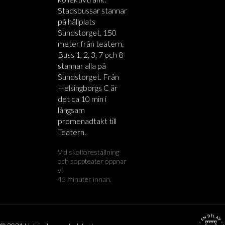
Stadsbussar stannar
på hållplats
Sundstorget, 150
meter från teatern.
Buss 1, 2, 3, 7 och 8
stannar alla på
Sundstorget. Från
Helsingborgs C är
det ca 10 min i
långsam
promenadtakt till
Teatern.
Vid skolföreställning
och soppteater öppnar
vi
45 minuter innan.