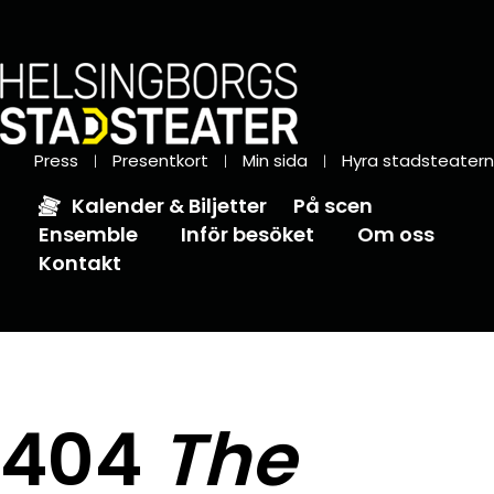
Press
Presentkort
Min sida
Hyra stadsteatern
Kalender & Biljetter
På scen
Ensemble
Inför besöket
Om oss
Kontakt
404
The