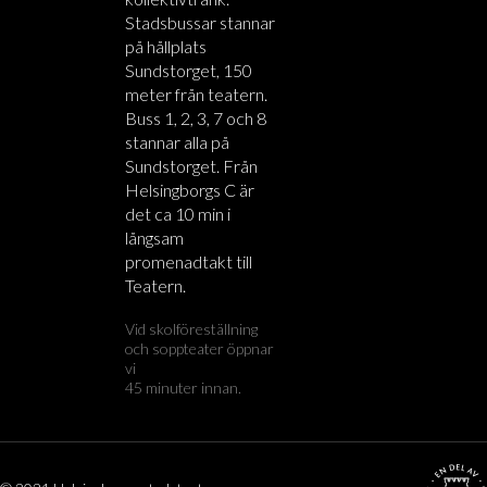
Stadsbussar stannar
på hållplats
Sundstorget, 150
meter från teatern.
Buss 1, 2, 3, 7 och 8
stannar alla på
Sundstorget. Från
Helsingborgs C är
det ca 10 min i
långsam
promenadtakt till
Teatern.
Vid skolföreställning
och soppteater öppnar
vi
45 minuter innan.