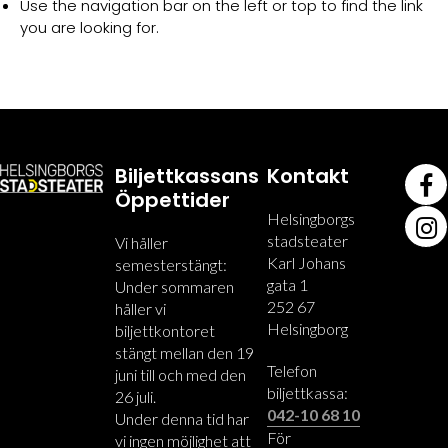
Use the navigation bar on the left or top to find the link
you are looking for.
Biljettkassans
Kontakt
Öppettider
Helsingborgs
stadsteater
Vi håller
Karl Johans
semesterstängt:
gata 1
Under sommaren
252 67
håller vi
Helsingborg
biljettkontoret
stängt mellan den 19
Telefon
juni till och med den
biljettkassa:
26 juli.
042-10 68 10
Under denna tid har
För
vi ingen möjlighet att