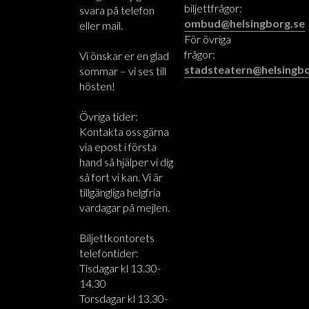
biljettfrågor:
svara på telefon
ombud@helsingborg.se
eller mail.
För övriga
frågor:
Vi önskar er en glad
stadsteatern@helsingbo
sommar – vi ses till
hösten!
Övriga tider:
Kontakta oss gärna
via epost i första
hand så hjälper vi dig
så fort vi kan. Vi är
tillgängliga helgfria
vardagar på mejlen.
Biljettkontorets
telefontider:
Tisdagar kl 13.30-
14.30
Torsdagar kl 13.30-