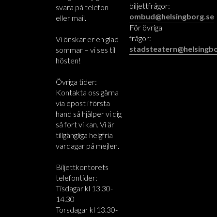
biljettfrågor:
svara på telefon
ombud@helsingborg.se
eller mail.
För övriga
frågor:
Vi önskar er en glad
stadsteatern@helsingbo
sommar – vi ses till
hösten!
Övriga tider:
Kontakta oss gärna
via epost i första
hand så hjälper vi dig
så fort vi kan. Vi är
tillgängliga helgfria
vardagar på mejlen.
Biljettkontorets
telefontider:
Tisdagar kl 13.30-
14.30
Torsdagar kl 13.30-