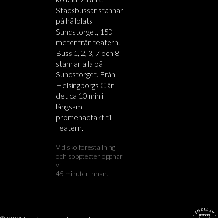
Stadsbussar stannar
på hållplats
Sundstorget, 150
meter från teatern.
Buss 1, 2, 3, 7 och 8
stannar alla på
Sundstorget. Från
Helsingborgs C är
det ca 10 min i
långsam
promenadtakt till
Teatern.
Vid skolföreställning
och soppteater öppnar
vi
45 minuter innan.