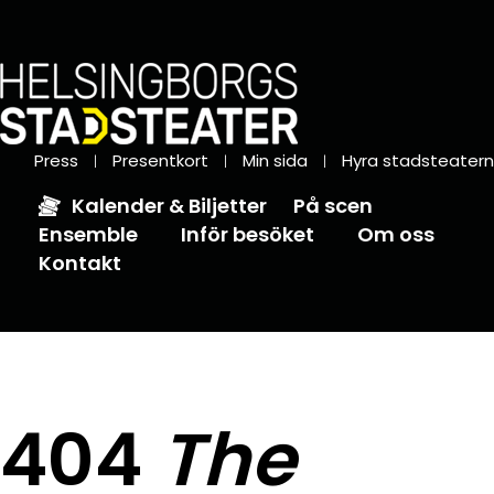
Press
Presentkort
Min sida
Hyra stadsteatern
Kalender & Biljetter
På scen
Ensemble
Inför besöket
Om oss
Kontakt
404
The