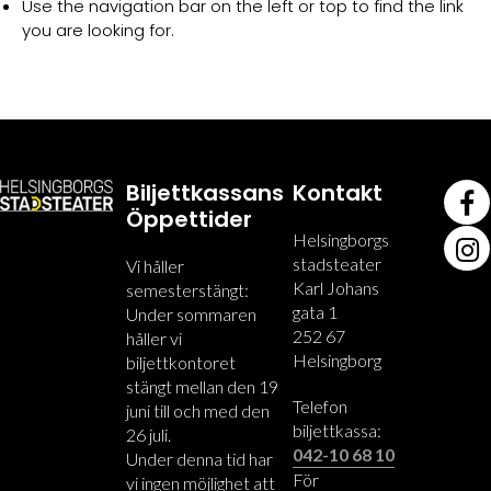
Use the navigation bar on the left or top to find the link
you are looking for.
Biljettkassans
Kontakt
Öppettider
Helsingborgs
stadsteater
Vi håller
Karl Johans
semesterstängt:
gata 1
Under sommaren
252 67
håller vi
Helsingborg
biljettkontoret
stängt mellan den 19
Telefon
juni till och med den
biljettkassa:
26 juli.
042-10 68 10
Under denna tid har
För
vi ingen möjlighet att