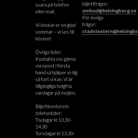
biljettfrågor:
svara på telefon
ombud@helsingborg.se
eller mail.
För övriga
frågor:
Vi önskar er en glad
stadsteatern@helsingbo
sommar – vi ses till
hösten!
Övriga tider:
Kontakta oss gärna
via epost i första
hand så hjälper vi dig
så fort vi kan. Vi är
tillgängliga helgfria
vardagar på mejlen.
Biljettkontorets
telefontider:
Tisdagar kl 13.30-
14.30
Torsdagar kl 13.30-