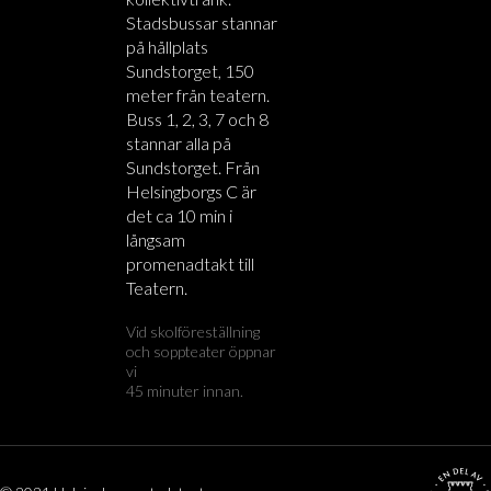
Stadsbussar stannar
på hållplats
Sundstorget, 150
meter från teatern.
Buss 1, 2, 3, 7 och 8
stannar alla på
Sundstorget. Från
Helsingborgs C är
det ca 10 min i
långsam
promenadtakt till
Teatern.
Vid skolföreställning
och soppteater öppnar
vi
45 minuter innan.