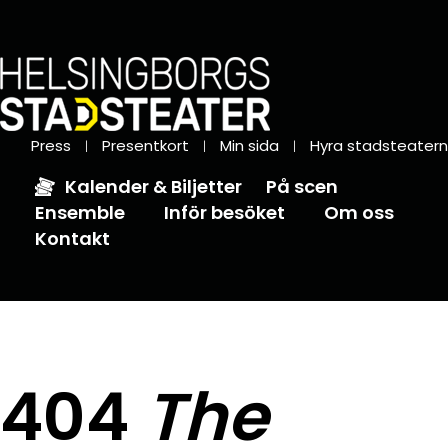
Press
Presentkort
Min sida
Hyra stadsteatern
Kalender & Biljetter
På scen
Ensemble
Inför besöket
Om oss
Kontakt
404
The