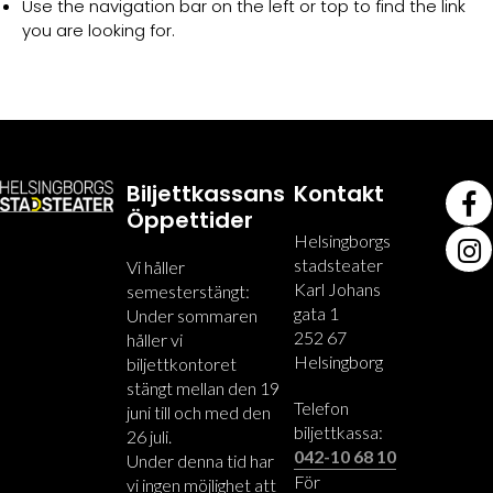
Use the navigation bar on the left or top to find the link
you are looking for.
Biljettkassans
Kontakt
Öppettider
Helsingborgs
stadsteater
Vi håller
Karl Johans
semesterstängt:
gata 1
Under sommaren
252 67
håller vi
Helsingborg
biljettkontoret
stängt mellan den 19
Telefon
juni till och med den
biljettkassa:
26 juli.
042-10 68 10
Under denna tid har
För
vi ingen möjlighet att