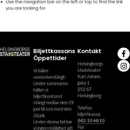
Use the navigation bar on the left or top to find the link
you are looking for.
Biljettkassans
Kontakt
Öppettider
Helsingborgs
stadsteater
Vi håller
Karl Johans
semesterstängt:
gata 1
Under sommaren
252 67
håller vi
Helsingborg
biljettkontoret
stängt mellan den 19
Telefon
juni till och med den
biljettkassa:
26 juli.
042-10 68 10
Under denna tid har
För
vi ingen möjlighet att