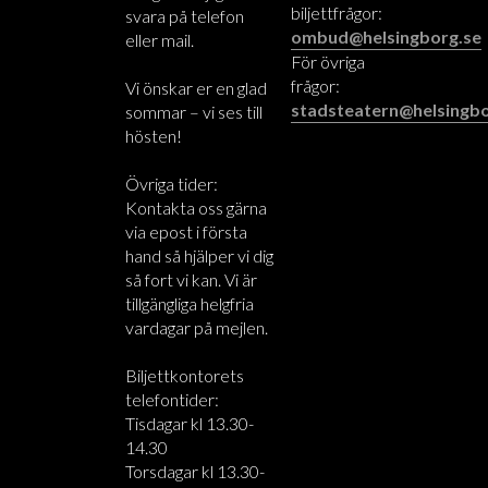
biljettfrågor:
svara på telefon
ombud@helsingborg.se
eller mail.
För övriga
frågor:
Vi önskar er en glad
stadsteatern@helsingbo
sommar – vi ses till
hösten!
Övriga tider:
Kontakta oss gärna
via epost i första
hand så hjälper vi dig
så fort vi kan. Vi är
tillgängliga helgfria
vardagar på mejlen.
Biljettkontorets
telefontider:
Tisdagar kl 13.30-
14.30
Torsdagar kl 13.30-