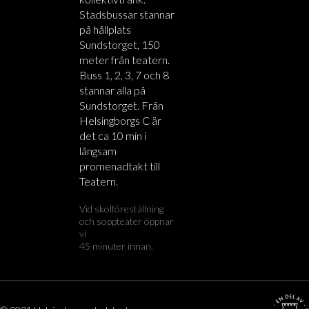
Stadsbussar stannar
på hållplats
Sundstorget, 150
meter från teatern.
Buss 1, 2, 3, 7 och 8
stannar alla på
Sundstorget. Från
Helsingborgs C är
det ca 10 min i
långsam
promenadtakt till
Teatern.
Vid skolföreställning
och soppteater öppnar
vi
45 minuter innan.