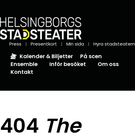
Press
Presentkort
Min sida
Hyra stadsteatern
Kalender & Biljetter
På scen
Ensemble
Inför besöket
Om oss
Kontakt
404
The