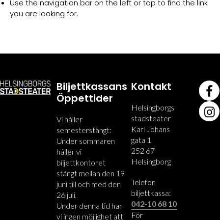
Use the navigation bar on the left or top to find the link
you are looking for.
Biljettkassans
Kontakt
Öppettider
Helsingborgs
stadsteater
Vi håller
Karl Johans
semesterstängt:
gata 1
Under sommaren
252 67
håller vi
Helsingborg
biljettkontoret
stängt mellan den 19
Telefon
juni till och med den
biljettkassa:
26 juli.
042-10 68 10
Under denna tid har
För
vi ingen möjlighet att