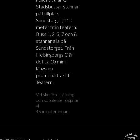
Stadsbussar stannar
på hållplats
Sundstorget, 150
meter från teatern.
Buss 1, 2, 3, 7 och 8
stannar alla på
Sundstorget. Från
Helsingborgs C är
det ca 10 min i
långsam
promenadtakt till
Teatern.
Vid skolföreställning
och soppteater öppnar
vi
45 minuter innan.