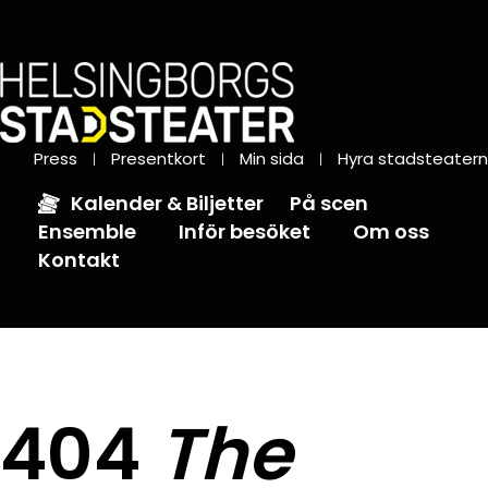
Press
Presentkort
Min sida
Hyra stadsteatern
Kalender & Biljetter
På scen
Ensemble
Inför besöket
Om oss
Kontakt
404
The