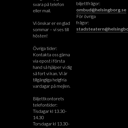
biljettfrågor:
svara på telefon
ombud@helsingborg.se
eller mail.
För övriga
frågor:
Vi önskar er en glad
stadsteatern@helsingbo
sommar – vi ses till
hösten!
Övriga tider:
Kontakta oss gärna
via epost i första
hand så hjälper vi dig
så fort vi kan. Vi är
tillgängliga helgfria
vardagar på mejlen.
Biljettkontorets
telefontider:
Tisdagar kl 13.30-
14.30
Torsdagar kl 13.30-