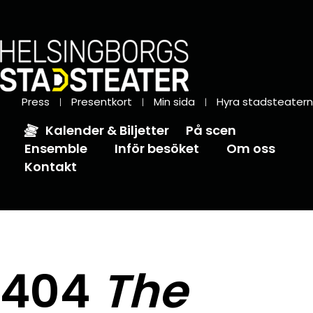
Press
Presentkort
Min sida
Hyra stadsteatern
Kalender & Biljetter
På scen
Ensemble
Inför besöket
Om oss
Kontakt
404
The