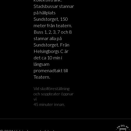
Stadsbussar stannar
på hållplats
Sundstorget, 150
meter från teatern.
Buss 1, 2, 3, 7 och 8
stannar alla på
Sundstorget. Från
Helsingborgs C är
det ca 10 min i
långsam
promenadtakt till
Teatern.
Vid skolföreställning
och soppteater öppnar
vi
45 minuter innan.