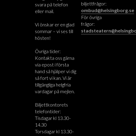
biljettfrågor:
svara på telefon
ombud@helsingborg.se
eller mail.
För övriga
frågor:
Vi önskar er en glad
stadsteatern@helsingbo
sommar – vi ses till
hösten!
Övriga tider:
Kontakta oss gärna
via epost i första
hand så hjälper vi dig
så fort vi kan. Vi är
tillgängliga helgfria
vardagar på mejlen.
Biljettkontorets
telefontider:
Tisdagar kl 13.30-
14.30
Torsdagar kl 13.30-