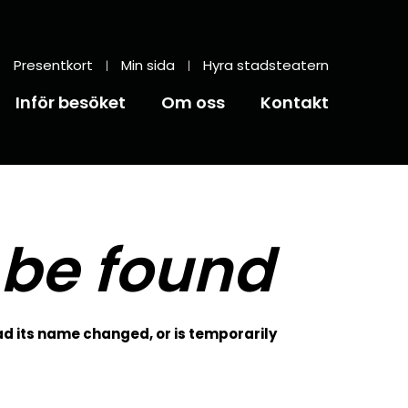
Presentkort
Min sida
Hyra stadsteatern
Inför besöket
Om oss
Kontakt
 be found
d its name changed, or is temporarily