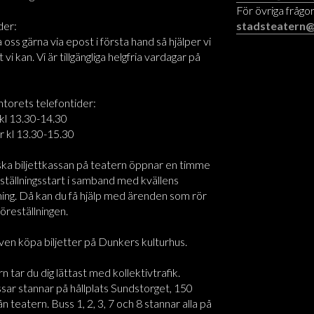
För övriga frågor
der:
stadsteatern@
oss gärna via epost i första hand så hjälper vi
t vi kan. Vi är tillgängliga helgfria vardagar på
ntorets telefontider:
kl 13.30-14.30
r kl 13.30-15.30
ska biljettkassan på teatern öppnar en timme
ställningsstart i samband med kvällens
ning. Då kan du få hjälp med ärenden som rör
föreställningen.
ven köpa biljetter på Dunkers kulturhus.
rn tar du dig lättast med kollektivtrafik.
sar stannar på hållplats Sundstorget, 150
n teatern. Buss 1, 2, 3, 7 och 8 stannar alla på