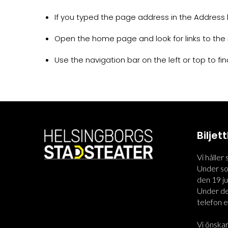
If you typed the page address in the Address ba
Open the home page and look for links to the 
Use the navigation bar on the left or top to find
Bilje
Vi håller
Under som
den 19 jun
Under den
telefon el
Vi önskar