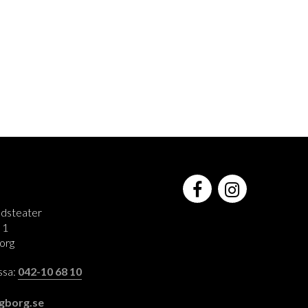
adsteater
 1
org
assa:
042-10 68 10
:
gborg.se