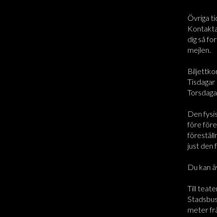
Övriga ti
Kontakta 
dig så for
mejlen.
Biljettko
Tisdagar 
Torsdaga
Den fysi
före före
föreställ
just den 
Du kan ä
Till teate
Stadsbus
meter frå