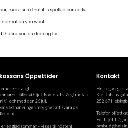
r, make sure that it is spelled correctly.
information you want.
 the link you are looking for.
ttkassans Öppettider
Kontakt
 semesterstängt:
Helsingborgs st
maren håller vi biljettkontoret stängt mellan
Karl Johans gata
i till och med den 26 juli.
252 67 Helsingb
na tid har vi ingen möjlighet att svara på
Telefon biljettk
ler mail.
För biljettfrågor
ombud@helsin
 er en glad sommar – vi ses till hösten!