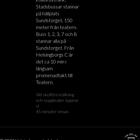
Stadsbussar stannar
på hållplats
Sundstorget, 150
meter från teatern.
Buss 1, 2, 3, 7 och 8
stannar alla på
Sundstorget. Från
Helsingborgs C är
det ca 10 min i
långsam
promenadtakt till
Teatern.
Vid skolföreställning
och soppteater öppnar
vi
45 minuter innan.