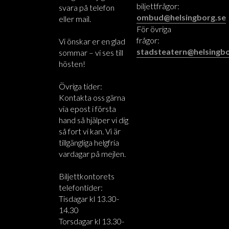
biljettfrågor:
svara på telefon
ombud@helsingborg.se
eller mail.
För övriga
frågor:
Vi önskar er en glad
stadsteatern@helsingbo
sommar – vi ses till
hösten!
Övriga tider:
Kontakta oss gärna
via epost i första
hand så hjälper vi dig
så fort vi kan. Vi är
tillgängliga helgfria
vardagar på mejlen.
Biljettkontorets
telefontider:
Tisdagar kl 13.30-
14.30
Torsdagar kl 13.30-