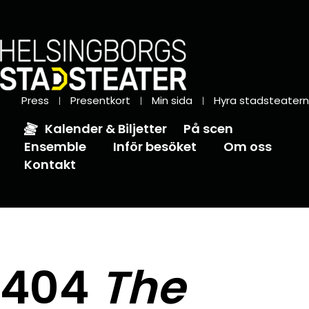
Press
Presentkort
Min sida
Hyra stadsteatern
Kalender & Biljetter
På scen
Ensemble
Inför besöket
Om oss
Kontakt
404
The