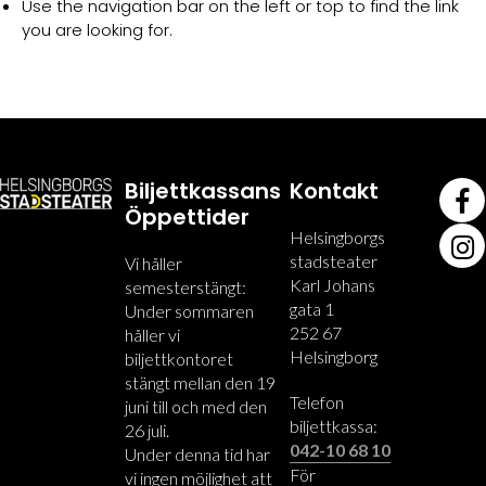
Use the navigation bar on the left or top to find the link
you are looking for.
Biljettkassans
Kontakt
Öppettider
Helsingborgs
stadsteater
Vi håller
Karl Johans
semesterstängt:
gata 1
Under sommaren
252 67
håller vi
Helsingborg
biljettkontoret
stängt mellan den 19
Telefon
juni till och med den
biljettkassa:
26 juli.
042-10 68 10
Under denna tid har
För
vi ingen möjlighet att