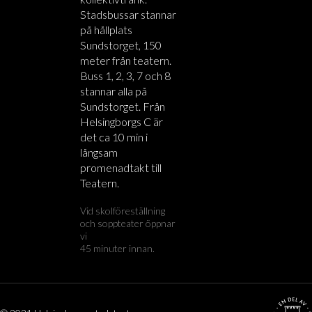
Stadsbussar stannar
på hållplats
Sundstorget, 150
meter från teatern.
Buss 1, 2, 3, 7 och 8
stannar alla på
Sundstorget. Från
Helsingborgs C är
det ca 10 min i
långsam
promenadtakt till
Teatern.
Vid skolföreställning
och soppteater öppnar
vi
45 minuter innan.