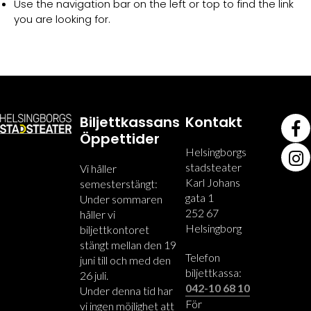
Use the navigation bar on the left or top to find the link
you are looking for.
Biljettkassans
Kontakt
Öppettider
Helsingborgs
stadsteater
Vi håller
Karl Johans
semesterstängt:
gata 1
Under sommaren
252 67
håller vi
Helsingborg
biljettkontoret
stängt mellan den 19
Telefon
juni till och med den
biljettkassa:
26 juli.
042-10 68 10
Under denna tid har
För
vi ingen möjlighet att