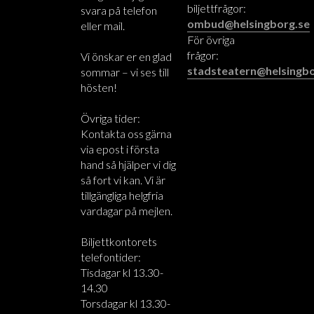
biljettfrågor:
svara på telefon
ombud@helsingborg.se
eller mail.
För övriga
frågor:
Vi önskar er en glad
stadsteatern@helsingbo
sommar – vi ses till
hösten!
Övriga tider:
Kontakta oss gärna
via epost i första
hand så hjälper vi dig
så fort vi kan. Vi är
tillgängliga helgfria
vardagar på mejlen.
Biljettkontorets
telefontider:
Tisdagar kl 13.30-
14.30
Torsdagar kl 13.30-