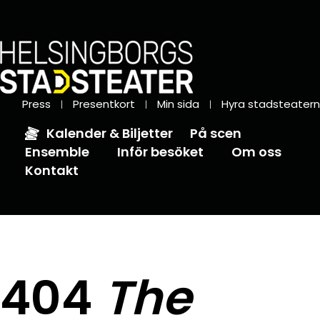
Press
Presentkort
Min sida
Hyra stadsteatern
Kalender & Biljetter
På scen
Ensemble
Inför besöket
Om oss
Kontakt
404
The