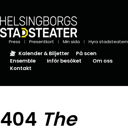
Press
Presentkort
Min sida
Hyra stadsteatern
Kalender & Biljetter
På scen
Ensemble
Inför besöket
Om oss
Kontakt
404
The