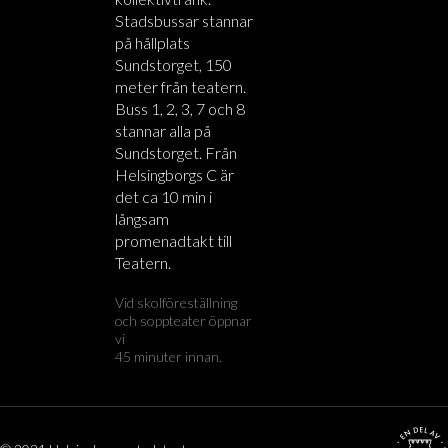
Stadsbussar stannar
på hållplats
Sundstorget, 150
meter från teatern.
Buss 1, 2, 3, 7 och 8
stannar alla på
Sundstorget. Från
Helsingborgs C är
det ca 10 min i
långsam
promenadtakt till
Teatern.
Vid skolföreställning
och soppteater öppnar
vi
45 minuter innan.