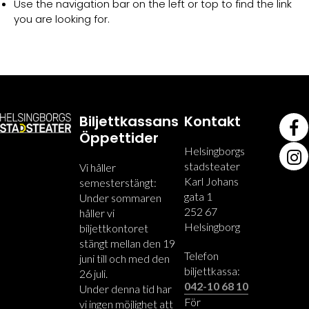
Use the navigation bar on the left or top to find the link
you are looking for.
Biljettkassans
Kontakt
Öppettider
Helsingborgs
stadsteater
Vi håller
Karl Johans
semesterstängt:
gata 1
Under sommaren
252 67
håller vi
Helsingborg
biljettkontoret
stängt mellan den 19
Telefon
juni till och med den
biljettkassa:
26 juli.
042-10 68 10
Under denna tid har
För
vi ingen möjlighet att