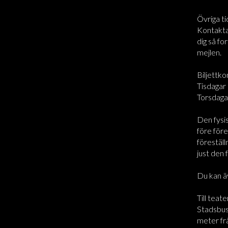
Övriga ti
Kontakta 
dig så for
mejlen.
Biljettko
Tisdagar 
Torsdaga
Den fysi
före före
föreställ
just den 
Du kan ä
Till teate
Stadsbus
meter frå