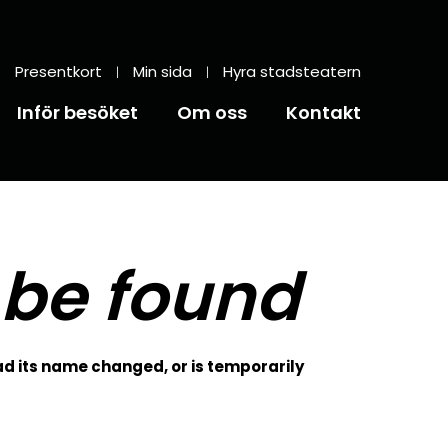
Presentkort
Min sida
Hyra stadsteatern
Inför besöket
Om oss
Kontakt
 be found
d its name changed, or is temporarily