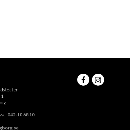
adsteater
 1
org
assa:
042-10 68 10
:
gborg.se