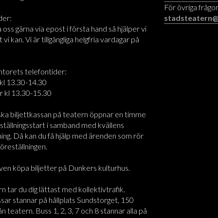
För övriga frågor
der:
stadsteatern@
oss gärna via epost i första hand så hjälper vi
t vi kan. Vi är tillgängliga helgfria vardagar på
ntorets telefontider:
kl 13.30-14.30
r kl 13.30-15.30
ska biljettkassan på teatern öppnar en timme
ställningsstart i samband med kvällens
ning. Då kan du få hjälp med ärenden som rör
föreställningen.
ven köpa biljetter på Dunkers kulturhus.
rn tar du dig lättast med kollektivtrafik.
sar stannar på hållplats Sundstorget, 150
n teatern. Buss 1, 2, 3, 7 och 8 stannar alla på