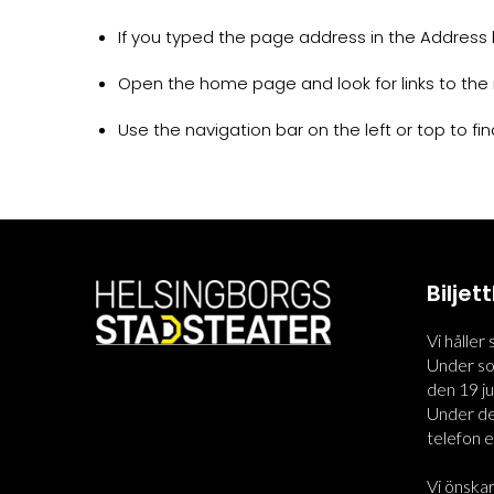
If you typed the page address in the Address ba
Open the home page and look for links to the 
Use the navigation bar on the left or top to find
Bilje
Vi håller
Under som
den 19 jun
Under den
telefon el
Vi önskar