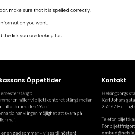
r, make sure that it is spelled correctly.
information you want.
 the link you are looking for.
ttkassans Öppettider
Kontakt
 semesterstängt:
Helsingborgs st
maren håller vi biljettkontoret stängt mellan
Karl Johans gata
i till och med den 26 juli.
252 67 Helsingb
na tid har vi ingen möjlighet att svara på
Telefon biljettk
ler mail.
För biljettfrågor
ombud@helsin
 er en glad sommar – vi ses till hösten!