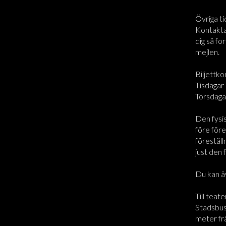
Övriga ti
Kontakta 
dig så for
mejlen.
Biljettko
Tisdagar 
Torsdaga
Den fysi
före före
föreställ
just den 
Du kan ä
Till teate
Stadsbus
meter frå