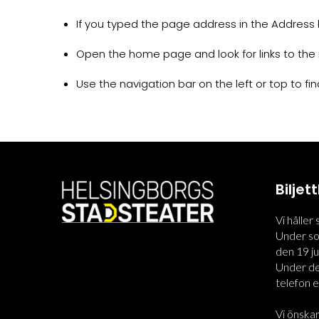
If you typed the page address in the Address ba
Open the home page and look for links to the 
Use the navigation bar on the left or top to find
Bilje
Vi håller
Under som
den 19 jun
Under den
telefon el
Vi önskar