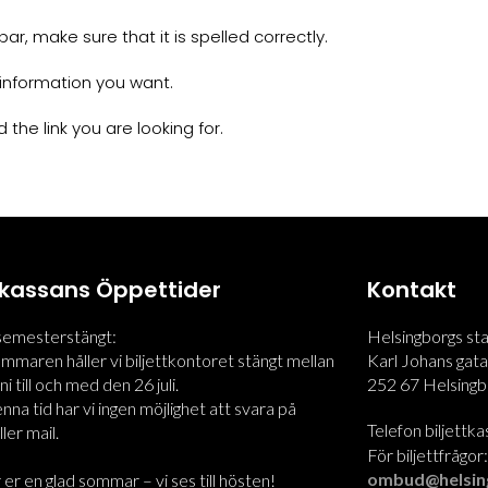
r, make sure that it is spelled correctly.
information you want.
 the link you are looking for.
ttkassans Öppettider
Kontakt
 semesterstängt:
Helsingborgs st
maren håller vi biljettkontoret stängt mellan
Karl Johans gata
i till och med den 26 juli.
252 67 Helsingb
na tid har vi ingen möjlighet att svara på
Telefon biljettk
ler mail.
För biljettfrågor
ombud@helsin
 er en glad sommar – vi ses till hösten!