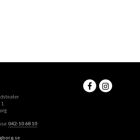
adsteater
 1
org
assa:
042-10 68 10
:
gborg.se