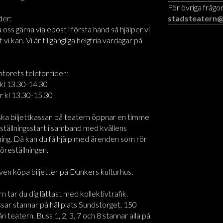
För övriga frågor
der:
stadsteatern@
oss gärna via epost i första hand så hjälper vi
t vi kan. Vi är tillgängliga helgfria vardagar på
ntorets telefontider:
kl 13.30-14.30
r kl 13.30-15.30
ska biljettkassan på teatern öppnar en timme
ställningsstart i samband med kvällens
ning. Då kan du få hjälp med ärenden som rör
föreställningen.
ven köpa biljetter på Dunkers kulturhus.
rn tar du dig lättast med kollektivtrafik.
sar stannar på hållplats Sundstorget, 150
n teatern. Buss 1, 2, 3, 7 och 8 stannar alla på