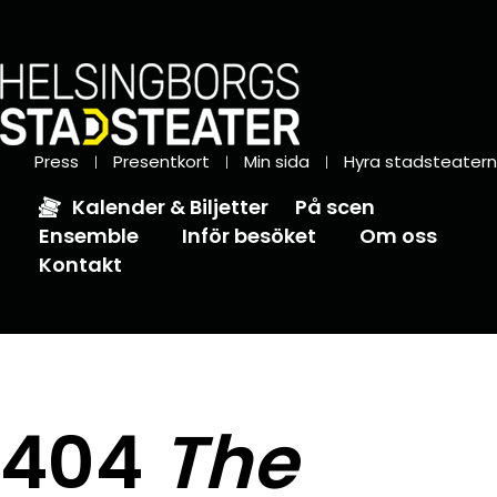
Press
Presentkort
Min sida
Hyra stadsteatern
Kalender & Biljetter
På scen
Ensemble
Inför besöket
Om oss
Kontakt
404
The