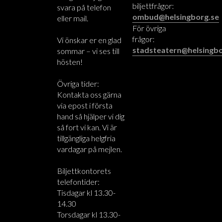
biljettfrågor:
svara på telefon
ombud@helsingborg.se
eller mail.
För övriga
frågor:
Vi önskar er en glad
stadsteatern@helsingbo
sommar – vi ses till
hösten!
Övriga tider:
Kontakta oss gärna
via epost i första
hand så hjälper vi dig
så fort vi kan. Vi är
tillgängliga helgfria
vardagar på mejlen.
Biljettkontorets
telefontider:
Tisdagar kl 13.30-
14.30
Torsdagar kl 13.30-