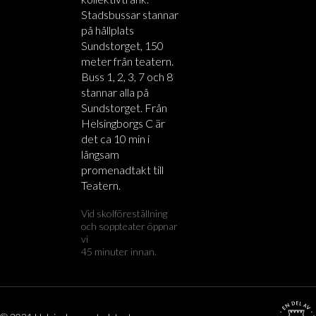
Stadsbussar stannar
på hållplats
Sundstorget, 150
meter från teatern.
Buss 1, 2, 3, 7 och 8
stannar alla på
Sundstorget. Från
Helsingborgs C är
det ca 10 min i
långsam
promenadtakt till
Teatern.
Vid skolföreställning
och soppteater öppnar
vi
45 minuter innan.