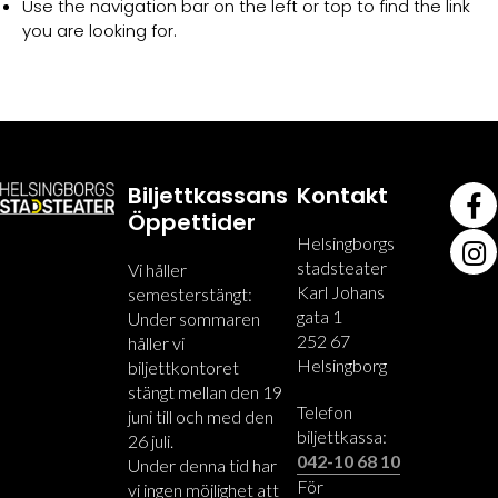
Use the navigation bar on the left or top to find the link
you are looking for.
Biljettkassans
Kontakt
Öppettider
Helsingborgs
stadsteater
Vi håller
Karl Johans
semesterstängt:
gata 1
Under sommaren
252 67
håller vi
Helsingborg
biljettkontoret
stängt mellan den 19
Telefon
juni till och med den
biljettkassa:
26 juli.
042-10 68 10
Under denna tid har
För
vi ingen möjlighet att