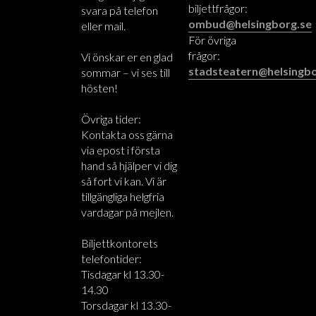
biljettfrågor:
svara på telefon
ombud@helsingborg.se
eller mail.
För övriga
frågor:
Vi önskar er en glad
stadsteatern@helsingbo
sommar – vi ses till
hösten!
Övriga tider:
Kontakta oss gärna
via epost i första
hand så hjälper vi dig
så fort vi kan. Vi är
tillgängliga helgfria
vardagar på mejlen.
Biljettkontorets
telefontider:
Tisdagar kl 13.30-
14.30
Torsdagar kl 13.30-