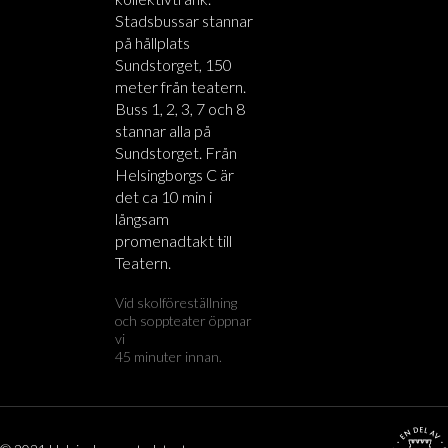
Stadsbussar stannar
på hållplats
Sundstorget, 150
meter från teatern.
Buss 1, 2, 3, 7 och 8
stannar alla på
Sundstorget. Från
Helsingborgs C är
det ca 10 min i
långsam
promenadtakt till
Teatern.
Vid skolföreställning
och soppteater öppnar
vi
45 minuter innan.