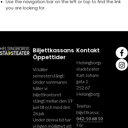
Use the navigation bar on the left or top to find the link
you are looking for.
Biljettkassans
Kontakt
Öppettider
Helsingborgs
stadsteater
Vi håller
Karl Johans
semesterstängt:
gata 1
Under sommaren
252 67
håller vi
Helsingborg
biljettkontoret
stängt mellan den 19
Telefon
juni till och med den
biljettkassa:
26 juli.
042-10 68 10
Under denna tid har
För
vi ingen möjlighet att