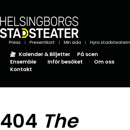
Press
Presentkort
Min sida
Hyra stadsteatern
Kalender & Biljetter
På scen
Ensemble
Inför besöket
Om oss
Kontakt
404
The