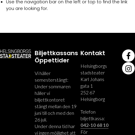
Use the navigation bar on the left or top to find the link
you are looking for.
Biljettkassans
Kontakt
Öppettider
Helsingborgs
stadsteater
Vi håller
Karl Johans
semesterstängt:
gata 1
Under sommaren
252 67
håller vi
Helsingborg
biljettkontoret
stängt mellan den 19
Telefon
juni till och med den
biljettkassa:
26 juli.
042-10 68 10
Under denna tid har
För
vi ingen möjlighet att