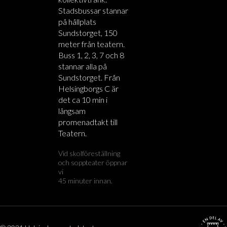
Stadsbussar stannar
på hållplats
Sundstorget, 150
meter från teatern.
Buss 1, 2, 3, 7 och 8
stannar alla på
Sundstorget. Från
Helsingborgs C är
det ca 10 min i
långsam
promenadtakt till
Teatern.
Vid skolföreställning
och soppteater öppnar
vi
45 minuter innan.