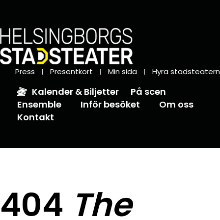
Press
Presentkort
Min sida
Hyra stadsteatern
Kalender & Biljetter
På scen
Ensemble
Inför besöket
Om oss
Kontakt
404
The