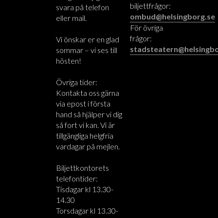
biljettfrågor:
svara på telefon
ombud@helsingborg.se
eller mail.
För övriga
frågor:
Vi önskar er en glad
stadsteatern@helsingbo
sommar – vi ses till
hösten!
Övriga tider:
Kontakta oss gärna
via epost i första
hand så hjälper vi dig
så fort vi kan. Vi är
tillgängliga helgfria
vardagar på mejlen.
Biljettkontorets
telefontider:
Tisdagar kl 13.30-
14.30
Torsdagar kl 13.30-