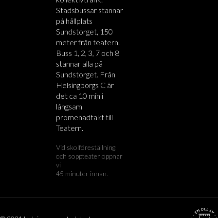
Stadsbussar stannar
på hållplats
Sundstorget, 150
meter från teatern.
Buss 1, 2, 3, 7 och 8
stannar alla på
Sundstorget. Från
Helsingborgs C är
det ca 10 min i
långsam
promenadtakt till
Teatern.
Vid skolföreställning
och soppteater öppnar
vi
45 minuter innan.