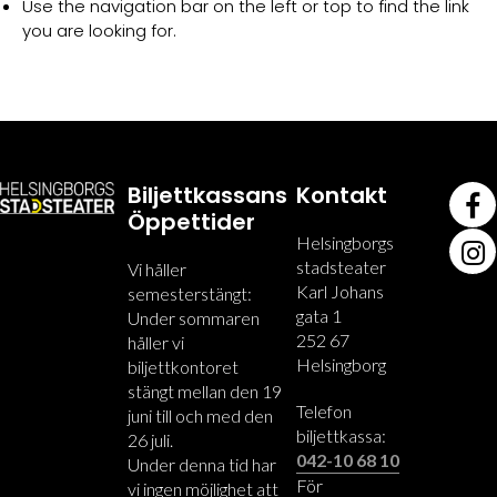
Use the navigation bar on the left or top to find the link
you are looking for.
Biljettkassans
Kontakt
Öppettider
Helsingborgs
stadsteater
Vi håller
Karl Johans
semesterstängt:
gata 1
Under sommaren
252 67
håller vi
Helsingborg
biljettkontoret
stängt mellan den 19
Telefon
juni till och med den
biljettkassa:
26 juli.
042-10 68 10
Under denna tid har
För
vi ingen möjlighet att