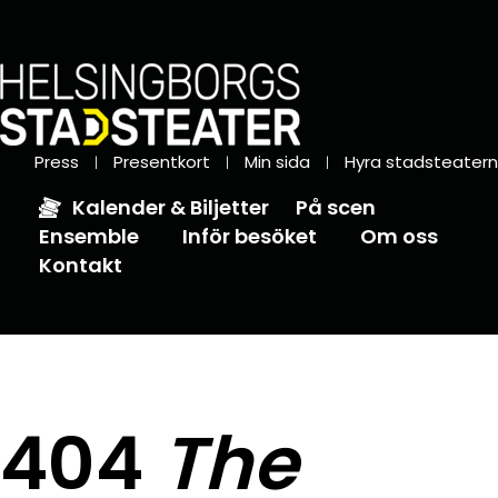
Press
Presentkort
Min sida
Hyra stadsteatern
Kalender & Biljetter
På scen
Ensemble
Inför besöket
Om oss
Kontakt
404
The