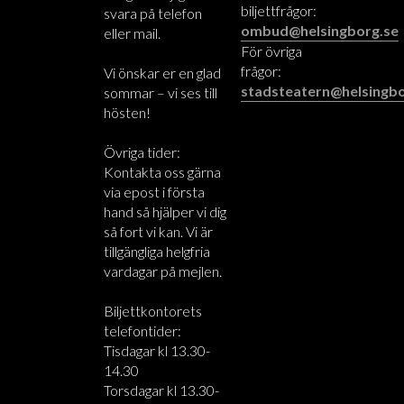
biljettfrågor:
svara på telefon
ombud@helsingborg.se
eller mail.
För övriga
frågor:
Vi önskar er en glad
stadsteatern@helsingbo
sommar – vi ses till
hösten!
Övriga tider:
Kontakta oss gärna
via epost i första
hand så hjälper vi dig
så fort vi kan. Vi är
tillgängliga helgfria
vardagar på mejlen.
Biljettkontorets
telefontider:
Tisdagar kl 13.30-
14.30
Torsdagar kl 13.30-