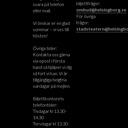
biljettfrågor:
svara på telefon
ombud@helsingborg.se
eller mail.
För övriga
frågor:
Vi önskar er en glad
stadsteatern@helsingbo
sommar – vi ses till
hösten!
Övriga tider:
Kontakta oss gärna
via epost i första
hand så hjälper vi dig
så fort vi kan. Vi är
tillgängliga helgfria
vardagar på mejlen.
Biljettkontorets
telefontider:
Tisdagar kl 13.30-
14.30
Torsdagar kl 13.30-