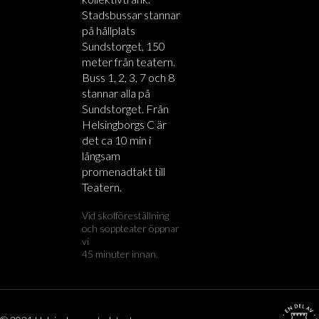
Stadsbussar stannar
på hållplats
Sundstorget, 150
meter från teatern.
Buss 1, 2, 3, 7 och 8
stannar alla på
Sundstorget. Från
Helsingborgs C är
det ca 10 min i
långsam
promenadtakt till
Teatern.
Vid skolföreställning
och soppteater öppnar
vi
45 minuter innan.