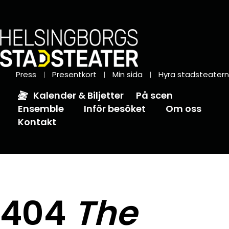
Press
Presentkort
Min sida
Hyra stadsteatern
Kalender & Biljetter
På scen
Ensemble
Inför besöket
Om oss
Kontakt
404
The