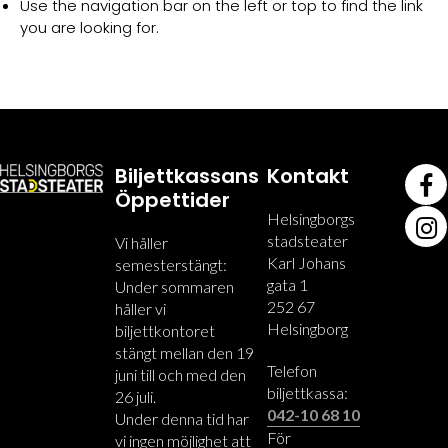
Use the navigation bar on the left or top to find the link
you are looking for.
Biljettkassans
Kontakt
Öppettider
Helsingborgs
stadsteater
Vi håller
Karl Johans
semesterstängt:
gata 1
Under sommaren
252 67
håller vi
Helsingborg
biljettkontoret
stängt mellan den 19
Telefon
juni till och med den
biljettkassa:
26 juli.
042-10 68 10
Under denna tid har
För
vi ingen möjlighet att