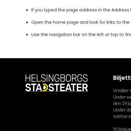
If you typed the page address in the Address ba
Open the home page and look for links to the 
Use the navigation bar on the left or top to find
Bilje
Vi håller
Under som
den 19 jun
Under den
telefon el
Vi önskar