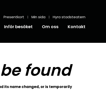
Presentkort
Min sida
Hyra stadsteatern
Inför besöket
Om oss
Kontakt
 be found
d its name changed, or is temporarily