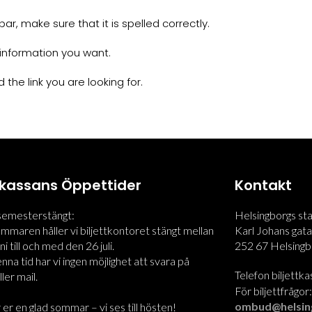
r, make sure that it is spelled correctly.
information you want.
 the link you are looking for.
ttkassans Öppettider
Kontakt
 semesterstängt:
Helsingborgs st
maren håller vi biljettkontoret stängt mellan
Karl Johans gata
i till och med den 26 juli.
252 67 Helsingb
na tid har vi ingen möjlighet att svara på
Telefon biljettk
ler mail.
För biljettfrågor
ombud@helsin
 er en glad sommar – vi ses till hösten!