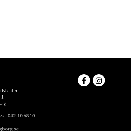
adsteater
 1
org
assa:
042-10 68 10
:
gborg.se