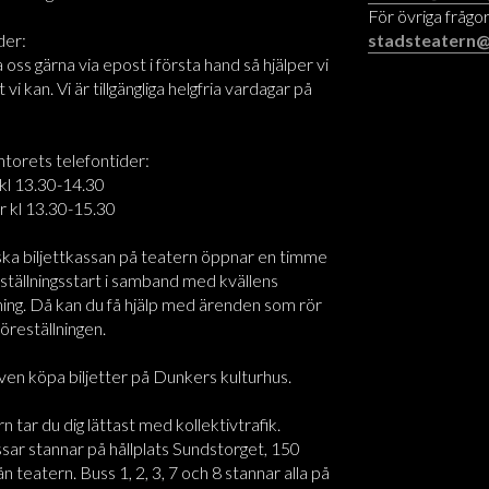
För övriga frågor
der:
stadsteatern@
oss gärna via epost i första hand så hjälper vi
t vi kan. Vi är tillgängliga helgfria vardagar på
ntorets telefontider:
kl 13.30-14.30
r kl 13.30-15.30
ska biljettkassan på teatern öppnar en timme
ställningsstart i samband med kvällens
ning. Då kan du få hjälp med ärenden som rör
föreställningen.
ven köpa biljetter på Dunkers kulturhus.
rn tar du dig lättast med kollektivtrafik.
sar stannar på hållplats Sundstorget, 150
n teatern. Buss 1, 2, 3, 7 och 8 stannar alla på