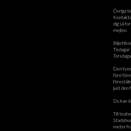
Övriga ti
Kontakta 
dig så for
mejlen.
Biljettko
Tisdagar 
Torsdaga
Den fysi
före före
föreställ
just den 
Du kan ä
Till teate
Stadsbus
meter frå