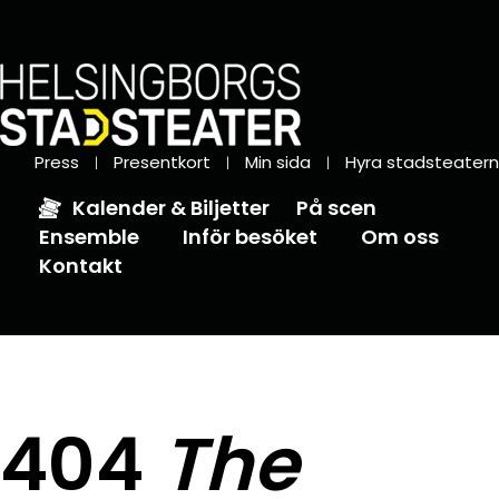
Press
Presentkort
Min sida
Hyra stadsteatern
Kalender & Biljetter
På scen
Ensemble
Inför besöket
Om oss
Kontakt
404
The