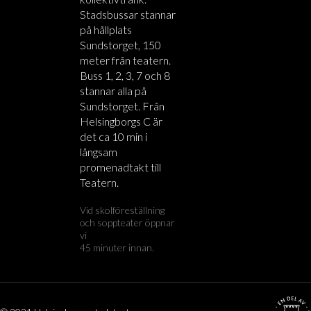
Stadsbussar stannar
på hållplats
Sundstorget, 150
meter från teatern.
Buss 1, 2, 3, 7 och 8
stannar alla på
Sundstorget. Från
Helsingborgs C är
det ca 10 min i
långsam
promenadtakt till
Teatern.
Vid skolföreställning
och soppteater öppnar
vi
45 minuter innan.