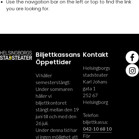
Use the navigation bar on the left or top to find the link
you are looking for.
Biljettkassans
Kontakt
Öppettider
Helsingborgs
stadsteater
Vi håller
Karl Johans
semesterstängt:
gata 1
Under sommaren
252 67
håller vi
Helsingborg
biljettkontoret
stängt mellan den 19
Telefon
juni till och med den
biljettkassa:
26 juli.
042-10 68 10
Under denna tid har
För
vi ingen möjlighet att