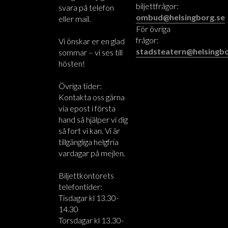
biljettfrågor:
svara på telefon
ombud@helsingborg.se
eller mail.
För övriga
frågor:
Vi önskar er en glad
stadsteatern@helsingbo
sommar – vi ses till
hösten!
Övriga tider:
Kontakta oss gärna
via epost i första
hand så hjälper vi dig
så fort vi kan. Vi är
tillgängliga helgfria
vardagar på mejlen.
Biljettkontorets
telefontider:
Tisdagar kl 13.30-
14.30
Torsdagar kl 13.30-